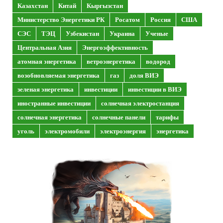
Казахстан
Китай
Кыргызстан
Министерство Энергетики РК
Росатом
Россия
США
СЭС
ТЭЦ
Узбекистан
Украина
Ученые
Центральная Азия
Энергоэффективность
атомная энергетика
ветроэнергетика
водород
возобновляемая энергетика
газ
доля ВИЭ
зеленая энергетика
инвестиции
инвестиции в ВИЭ
иностранные инвестиции
солнечная электростанция
солнечная энергетика
солнечные панели
тарифы
уголь
электромобили
электроэнергия
энергетика