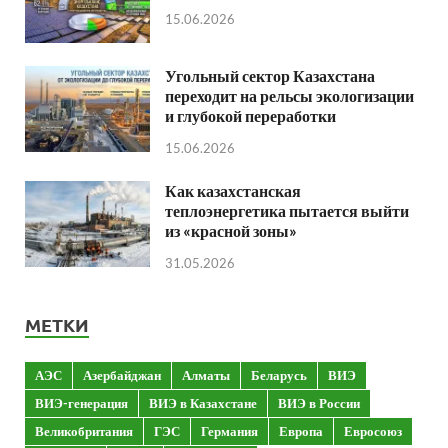
15.06.2026
Угольный сектор Казахстана
переходит на рельсы экологизации
и глубокой переработки
15.06.2026
Как казахстанская
теплоэнергетика пытается выйти
из «красной зоны»
31.05.2026
МЕТКИ
АЭС
Азербайджан
Алматы
Беларусь
ВИЭ
ВИЭ-генерация
ВИЭ в Казахстане
ВИЭ в России
Великобритания
ГЭС
Германия
Европа
Евросоюз