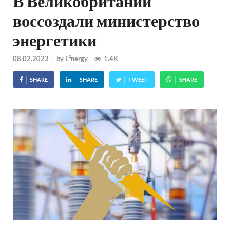
В Великобритании
воссоздали министерство
энергетики
08.02.2023
-
by
E²nergy
1.4K
SHARE
SHARE
TWEET
SHARE