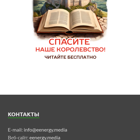
КОНТАКТЫ
E-mail:
info@eenergy.media
Веб-сайт:
eenergy.media