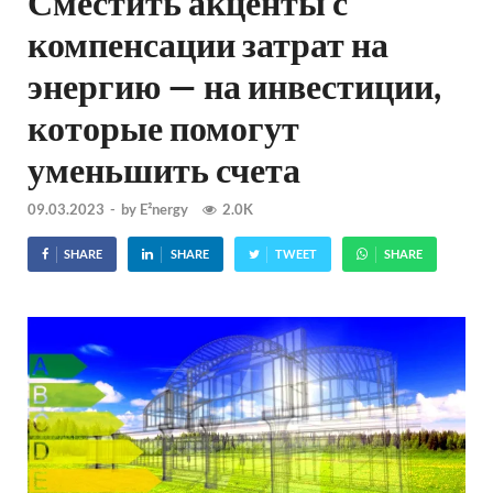
Сместить акценты с
компенсации затрат на
энергию — на инвестиции,
которые помогут
уменьшить счета
09.03.2023
-
by
E²nergy
2.0K
SHARE
SHARE
TWEET
SHARE