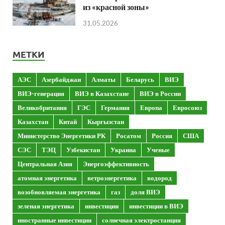
из «красной зоны»
31.05.2026
МЕТКИ
АЭС
Азербайджан
Алматы
Беларусь
ВИЭ
ВИЭ-генерация
ВИЭ в Казахстане
ВИЭ в России
Великобритания
ГЭС
Германия
Европа
Евросоюз
Казахстан
Китай
Кыргызстан
Министерство Энергетики РК
Росатом
Россия
США
СЭС
ТЭЦ
Узбекистан
Украина
Ученые
Центральная Азия
Энергоэффективность
атомная энергетика
ветроэнергетика
водород
возобновляемая энергетика
газ
доля ВИЭ
зеленая энергетика
инвестиции
инвестиции в ВИЭ
иностранные инвестиции
солнечная электростанция