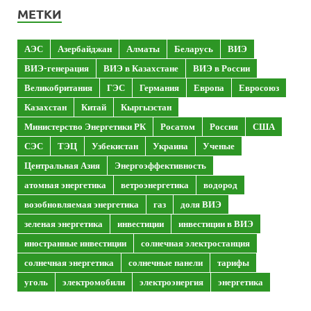
МЕТКИ
АЭС
Азербайджан
Алматы
Беларусь
ВИЭ
ВИЭ-генерация
ВИЭ в Казахстане
ВИЭ в России
Великобритания
ГЭС
Германия
Европа
Евросоюз
Казахстан
Китай
Кыргызстан
Министерство Энергетики РК
Росатом
Россия
США
СЭС
ТЭЦ
Узбекистан
Украина
Ученые
Центральная Азия
Энергоэффективность
атомная энергетика
ветроэнергетика
водород
возобновляемая энергетика
газ
доля ВИЭ
зеленая энергетика
инвестиции
инвестиции в ВИЭ
иностранные инвестиции
солнечная электростанция
солнечная энергетика
солнечные панели
тарифы
уголь
электромобили
электроэнергия
энергетика