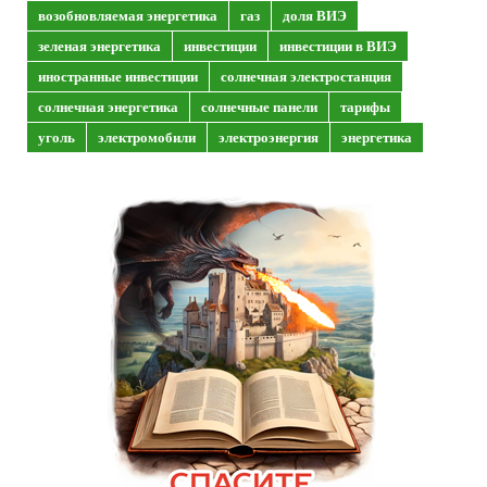
возобновляемая энергетика
газ
доля ВИЭ
зеленая энергетика
инвестиции
инвестиции в ВИЭ
иностранные инвестиции
солнечная электростанция
солнечная энергетика
солнечные панели
тарифы
уголь
электромобили
электроэнергия
энергетика