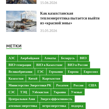
15.06.2026
Как казахстанская
теплоэнергетика пытается выйти
из «красной зоны»
31.05.2026
МЕТКИ
АЭС
Азербайджан
Алматы
Беларусь
ВИЭ
ВИЭ-генерация
ВИЭ в Казахстане
ВИЭ в России
Великобритания
ГЭС
Германия
Европа
Евросоюз
Казахстан
Китай
Кыргызстан
Министерство Энергетики РК
Росатом
Россия
США
СЭС
ТЭЦ
Узбекистан
Украина
Ученые
Центральная Азия
Энергоэффективность
атомная энергетика
ветроэнергетика
водород