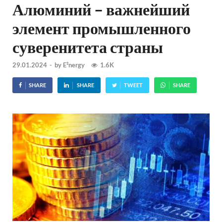
Алюминий – важнейший
элемент промышленного
суверенитета страны
29.01.2024
-
by
E²nergy
1.6K
SHARE
SHARE
TWEET
SHARE