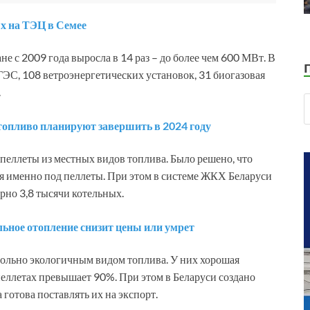
х на ТЭЦ в Семее
е с 2009 года выросла в 14 раз – до более чем 600 МВт. В
ГЭС, 108 ветроэнергетических установок, 31 биогазовая
.
топливо планируют завершить в 2024 году
еллеты из местных видов топлива. Было решено, что
я именно под пеллеты. При этом в системе ЖКХ Беларуси
но 3,8 тысячи котельных.
ьное отопление снизит цены или умрет
вольно экологичным видом топлива. У них хорошая
пеллетах превышает 90%. При этом в Беларуси создано
 готова поставлять их на экспорт.