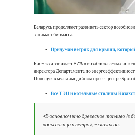
Беларусь продолжает развивать сектор возобнов
занимает биомасса.
Придуман ветряк для крыши, который р
Биомасса занимает 97% в возобновляемых источн
директора Департамента по энергоэффективност
Полещук в мультимедийном пресс-центре Sputni
Все ТЭЦ и котельные столицы Казахст
«В основном это древесное топливо (в би
воды солнца и ветра», – сказал он.