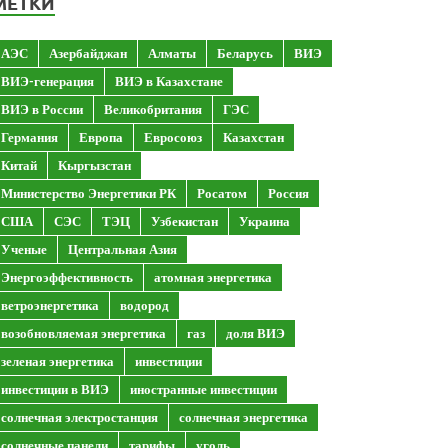
МЕТКИ
АЭС
Азербайджан
Алматы
Беларусь
ВИЭ
ВИЭ-генерация
ВИЭ в Казахстане
ВИЭ в России
Великобритания
ГЭС
Германия
Европа
Евросоюз
Казахстан
Китай
Кыргызстан
Министерство Энергетики РК
Росатом
Россия
США
СЭС
ТЭЦ
Узбекистан
Украина
Ученые
Центральная Азия
Энергоэффективность
атомная энергетика
ветроэнергетика
водород
возобновляемая энергетика
газ
доля ВИЭ
зеленая энергетика
инвестиции
инвестиции в ВИЭ
иностранные инвестиции
солнечная электростанция
солнечная энергетика
солнечные панели
тарифы
уголь