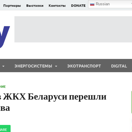
Russian
Партнеры
Выставки
Контакты
DONATE
E²nergy
E²nergy — энергетика Евразии и мира
ЭНЕРГОСИСТЕМЫ
ЭКОТРАНСПОРТ
DIGITAL
НИЕ
в ЖКХ Беларуси перешли
ива
HARE