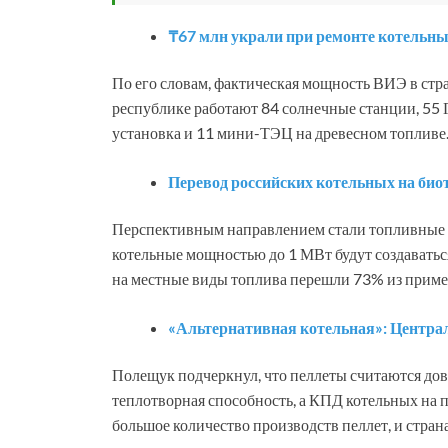
₸67 млн украли при ремонте котельны
По его словам, фактическая мощность ВИЭ в стран
республике работают 84 солнечные станции, 55 
установка и 11 мини-ТЭЦ на древесном топливе
Перевод российских котельных на био
Перспективным направлением стали топливные п
котельные мощностью до 1 МВт будут создаватьс
на местные виды топлива перешли 73% из пример
«Альтернативная котельная»: Централ
Полещук подчеркнул, что пеллеты считаются до
теплотворная способность, а КПД котельных на 
большое количество производств пеллет, и страна