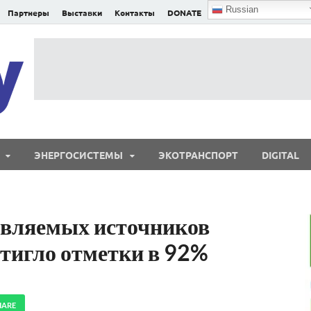
Russian
Партнеры
Выставки
Контакты
DONATE
E²nergy
E²nergy — энергетика Евразии и мира
ЭНЕРГОСИСТЕМЫ
ЭКОТРАНСПОРТ
DIGITAL
овляемых источников
стигло отметки в 92%
HARE