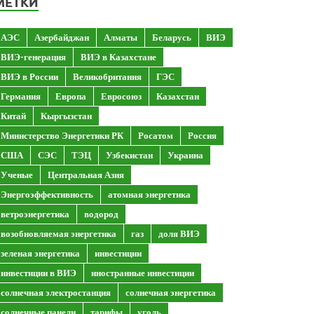
МЕТКИ
АЭС
Азербайджан
Алматы
Беларусь
ВИЭ
ВИЭ-генерация
ВИЭ в Казахстане
ВИЭ в России
Великобритания
ГЭС
Германия
Европа
Евросоюз
Казахстан
Китай
Кыргызстан
Министерство Энергетики РК
Росатом
Россия
США
СЭС
ТЭЦ
Узбекистан
Украина
Ученые
Центральная Азия
Энергоэффективность
атомная энергетика
ветроэнергетика
водород
возобновляемая энергетика
газ
доля ВИЭ
зеленая энергетика
инвестиции
инвестиции в ВИЭ
иностранные инвестиции
солнечная электростанция
солнечная энергетика
солнечные панели
тарифы
уголь