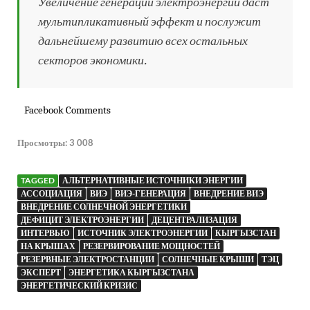
Увеличение генерации электроэнергии даст
мультипликативный эффект и послужит
дальнейшему развитию всех остальных
секторов экономики.
Facebook Comments
Просмотры:
3 008
TAGGED
АЛЬТЕРНАТИВНЫЕ ИСТОЧНИКИ ЭНЕРГИИ
АССОЦИАЦИЯ
ВИЭ
ВИЭ-ГЕНЕРАЦИЯ
ВНЕДРЕНИЕ ВИЭ
ВНЕДРЕНИЕ СОЛНЕЧНОЙ ЭНЕРГЕТИКИ
ДЕФИЦИТ ЭЛЕКТРОЭНЕРГИИ
ДЕЦЕНТРАЛИЗАЦИЯ
ИНТЕРВЬЮ
ИСТОЧНИК ЭЛЕКТРОЭНЕРГИИ
КЫРГЫЗСТАН
НА КРЫШАХ
РЕЗЕРВИРОВАНИЕ МОЩНОСТЕЙ
РЕЗЕРВНЫЕ ЭЛЕКТРОСТАНЦИИ
СОЛНЕЧНЫЕ КРЫШИ
ТЭЦ
ЭКСПЕРТ
ЭНЕРГЕТИКА КЫРГЫЗСТАНА
ЭНЕРГЕТИЧЕСКИЙ КРИЗИС