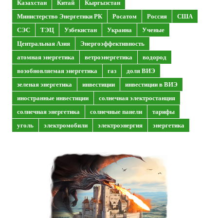
Казахстан
Китай
Кыргызстан
Министерство Энергетики РК
Росатом
Россия
США
СЭС
ТЭЦ
Узбекистан
Украина
Ученые
Центральная Азия
Энергоэффективность
атомная энергетика
ветроэнергетика
водород
возобновляемая энергетика
газ
доля ВИЭ
зеленая энергетика
инвестиции
инвестиции в ВИЭ
иностранные инвестиции
солнечная электростанция
солнечная энергетика
солнечные панели
тарифы
уголь
электромобили
электроэнергия
энергетика