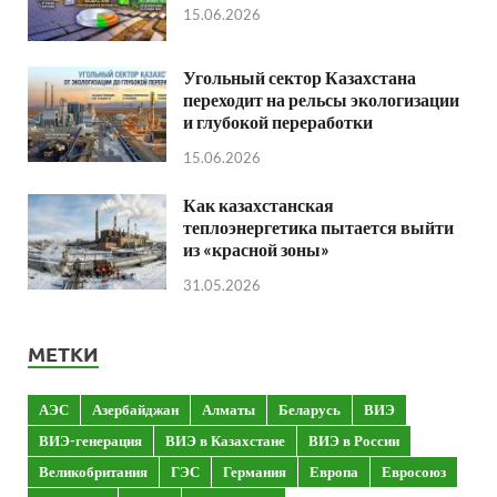
15.06.2026
Угольный сектор Казахстана
переходит на рельсы экологизации
и глубокой переработки
15.06.2026
Как казахстанская
теплоэнергетика пытается выйти
из «красной зоны»
31.05.2026
МЕТКИ
АЭС
Азербайджан
Алматы
Беларусь
ВИЭ
ВИЭ-генерация
ВИЭ в Казахстане
ВИЭ в России
Великобритания
ГЭС
Германия
Европа
Евросоюз