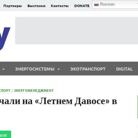
Russian
Партнеры
Выставки
Контакты
DONATE
E²nergy
E²nergy — энергетика Евразии и мира
ЭНЕРГОСИСТЕМЫ
ЭКОТРАНСПОРТ
DIGITAL
СПОРТ
/
ЭНЕРГОМЕНЕДЖМЕНТ
али на «Летнем Давосе» в
HARE