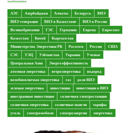
АЭС
Азербайджан
Алматы
Беларусь
ВИЭ
ВИЭ-генерация
ВИЭ в Казахстане
ВИЭ в России
Великобритания
ГЭС
Германия
Европа
Евросоюз
Казахстан
Китай
Кыргызстан
Министерство Энергетики РК
Росатом
Россия
США
СЭС
ТЭЦ
Узбекистан
Украина
Ученые
Центральная Азия
Энергоэффективность
атомная энергетика
ветроэнергетика
водород
возобновляемая энергетика
газ
доля ВИЭ
зеленая энергетика
инвестиции
инвестиции в ВИЭ
иностранные инвестиции
солнечная электростанция
солнечная энергетика
солнечные панели
тарифы
уголь
электромобили
электроэнергия
энергетика