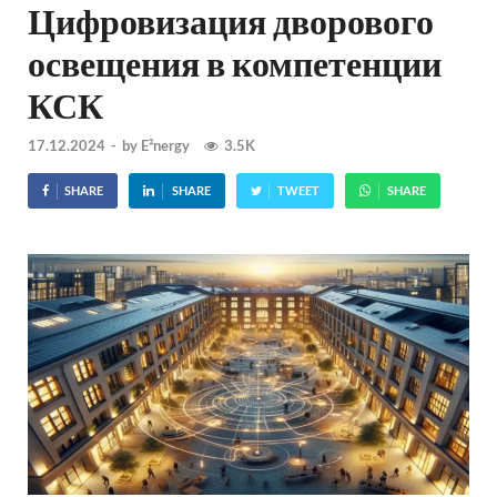
Цифровизация дворового
освещения в компетенции
КСК
17.12.2024
-
by
E²nergy
3.5K
SHARE
SHARE
TWEET
SHARE