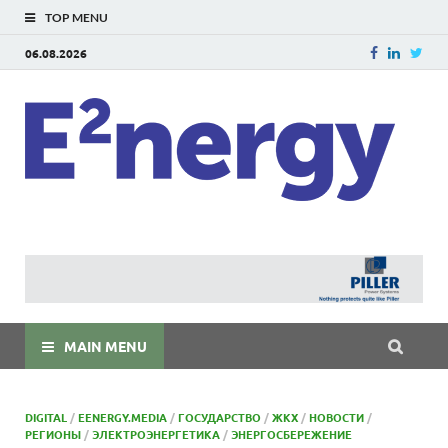
TOP MENU
06.08.2026
E
E²ner
энерг
Евраз
мира
MAIN MENU
DIGITAL
/
EENERGY.MEDIA
/
ГОСУДАРСТВО
/
ЖКХ
/
НОВОСТИ
/
РЕГИОНЫ
/
ЭЛЕКТРОЭНЕРГЕТИКА
/
ЭНЕРГОСБЕРЕЖЕНИЕ