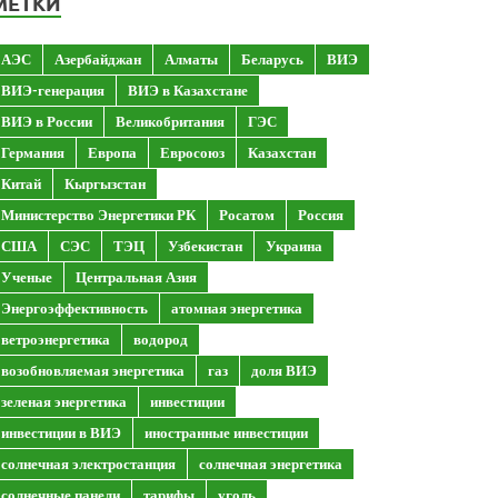
МЕТКИ
АЭС
Азербайджан
Алматы
Беларусь
ВИЭ
ВИЭ-генерация
ВИЭ в Казахстане
ВИЭ в России
Великобритания
ГЭС
Германия
Европа
Евросоюз
Казахстан
Китай
Кыргызстан
Министерство Энергетики РК
Росатом
Россия
США
СЭС
ТЭЦ
Узбекистан
Украина
Ученые
Центральная Азия
Энергоэффективность
атомная энергетика
ветроэнергетика
водород
возобновляемая энергетика
газ
доля ВИЭ
зеленая энергетика
инвестиции
инвестиции в ВИЭ
иностранные инвестиции
солнечная электростанция
солнечная энергетика
солнечные панели
тарифы
уголь