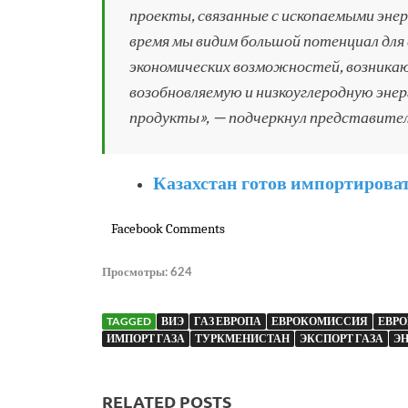
проекты, связанные с ископаемыми эне
время мы видим большой потенциал для 
экономических возможностей, возника
возобновляемую и низкоуглеродную эне
продукты», — подчеркнул представител
Казахстан готов импортирова
Facebook Comments
Просмотры:
624
TAGGED
ВИЭ
ГАЗ ЕВРОПА
ЕВРОКОМИССИЯ
ЕВР
ИМПОРТ ГАЗА
ТУРКМЕНИСТАН
ЭКСПОРТ ГАЗА
Э
RELATED POSTS