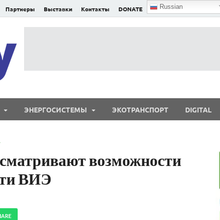
Russian
Партнеры
Выставки
Контакты
DONATE
E²nergy
E²nergy — энергетика Евразии и мира
ЭНЕРГОСИСТЕМЫ
ЭКОТРАНСПОРТ
DIGITAL
Т
ссматривают возможности
сти ВИЭ
HARE