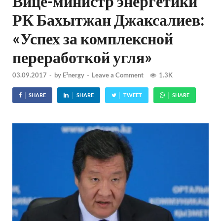
Вице-министр энергетики
РК Бахытжан Джаксалиев:
«Успех за комплексной
переработкой угля»
03.09.2017
-
by
E²nergy
-
Leave a Comment
1.3K
SHARE
SHARE
TWEET
SHARE