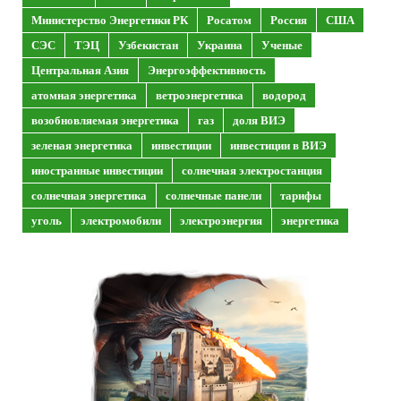
Министерство Энергетики РК
Росатом
Россия
США
СЭС
ТЭЦ
Узбекистан
Украина
Ученые
Центральная Азия
Энергоэффективность
атомная энергетика
ветроэнергетика
водород
возобновляемая энергетика
газ
доля ВИЭ
зеленая энергетика
инвестиции
инвестиции в ВИЭ
иностранные инвестиции
солнечная электростанция
солнечная энергетика
солнечные панели
тарифы
уголь
электромобили
электроэнергия
энергетика