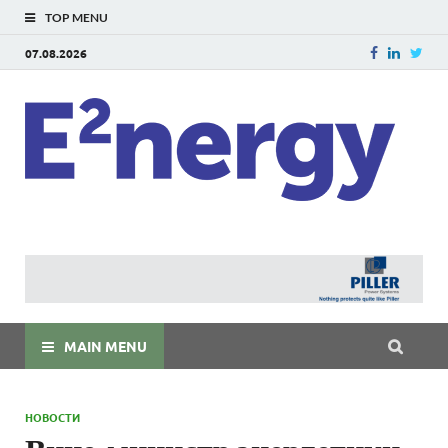
TOP MENU
07.08.2026
E
E²ner
энерг
Евраз
мира
MAIN MENU
НОВОСТИ