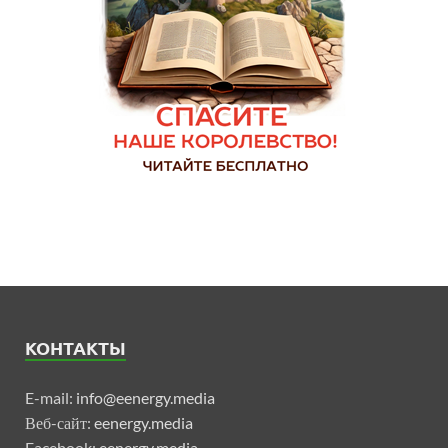
КОНТАКТЫ
E-mail:
info@eenergy.media
Веб-сайт:
eenergy.media
Facebook:
eenergy.media