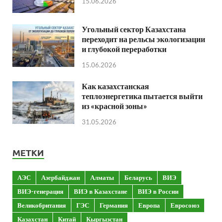
15.06.2026
Угольный сектор Казахстана
переходит на рельсы экологизации
и глубокой переработки
15.06.2026
Как казахстанская
теплоэнергетика пытается выйти
из «красной зоны»
31.05.2026
МЕТКИ
АЭС
Азербайджан
Алматы
Беларусь
ВИЭ
ВИЭ-генерация
ВИЭ в Казахстане
ВИЭ в России
Великобритания
ГЭС
Германия
Европа
Евросоюз
Казахстан
Китай
Кыргызстан