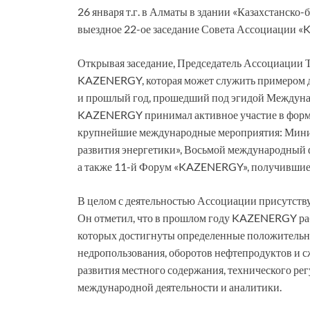
26 января т.г. в Алматы в здании «Казахстанско
выездное 22-ое заседание Совета Ассоциации 
Открывая заседание, Председатель Ассоциаци
KAZENERGY, которая может служить примером дл
и прошлый год, прошедший под эгидой Междуна
KAZENERGY принимал активное участие в фор
крупнейшие международные мероприятия: Мини
развития энергетики», Восьмой международный ф
а также 11-й Форум «KAZENERGY», получившие
В целом с деятельностью Ассоциации присутст
Он отметил, что в прошлом году KAZENERGY раб
которых достигнуты определенные положительны
недропользования, оборотов нефтепродуктов и с
развития местного содержания, технического рег
международной деятельности и аналитики.