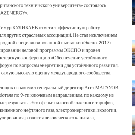
-британского технического университета» состоялось
«KAZENERGY».
и Тимур КУЛИБАЕВ отметил эффективную работу
я других отраслевых ассоциаций. Не стал исключением
родной специализированной выставки «Экспо-2017».
мировании деловой программы ЭКСПО и провел
стерскую конференцию «Обеспечение устойчивого
орум по вопросам энергетики для устойчивого развития,
 самую высокую оценку международного сообщества.
вующих ознакомил генеральный директор Асет МАГАУОВ.
отала по 9-ти ключевым направлениям, по каждому из
е результаты. Это сферы: налогообложения и тарифов,
жиженного нефтяного газа, электроэнергетики, экологии,
улирования, развития человеческого капитала,