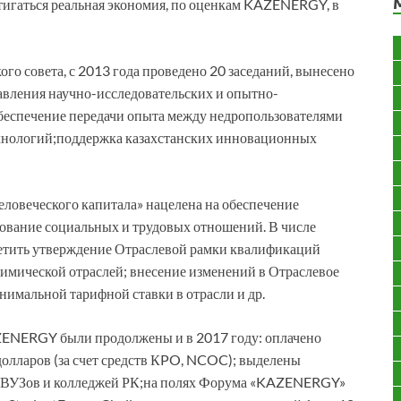
тигаться реальная экономия, по оценкам KAZENERGY, в
о совета, с 2013 года проведено 20 заседаний, вынесено
авления научно-исследовательских и опытно-
обеспечение передачи опыта между недропользователями
нологий;поддержка казахстанских инновационных
ловеческого капитала» нацелена на обеспечение
рование социальных и трудовых отношений. В числе
етить утверждение Отраслевой рамки квалификаций
имической отраслей; внесение изменений в Отраслевое
нимальной тарифной ставки в отрасли и др.
ENERGY были продолжены и в 2017 году: оплачено
долларов (за счет средств КPO, NCOC); выделены
ам ВУЗов и колледжей РК;на полях Форума «KAZENERGY»