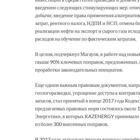
введению следующих стимулирующих мер: отнесе
добычи; введение права применения альтернатив
затрат, рентного налога, НДПИ и НСП; отмена б
реализации нефти на экспорт и сырого газа исхо
расходов на обучение по фактическим затратам.
В целом, подчеркнул Магауов, в работе над но
свыше 90% ключевых поправок, предложенных Ас
проработки законодательных инициатив.
Еще одним важным правовым документом, напра
геологоразведки, упрощение доступа к контракт
запасов, стал принятый в конце 2017 года Кодек
предлагаемых правовых норм состоялось около 
Энергетики, в которых KAZENERGY принимало с
из более 300 внесенных поправок.
В 2017 году актуально звучали вопросы ценооб