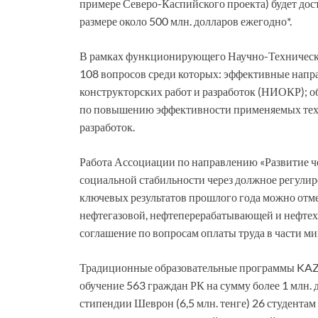
примере Северо-Каспийского проекта) будет дос
размере около 500 млн. долларов ежегодно*.
В рамках функционирующего Научно-Техническог
108 вопросов среди которых: эффективные напр
конструкторских работ и разработок (НИОКР); 
по повышению эффективности применяемых тех
разработок.
Работа Ассоциации по направлению «Развитие че
социальной стабильности через должное регули
ключевых результатов прошлого года можно отм
нефтегазовой, нефтеперерабатывающей и нефтех
соглашение по вопросам оплаты труда в части ми
Традиционные образовательные программы KAZ
обучение 563 граждан РК на сумму более 1 млн. 
стипендии Шеврон (6,5 млн. тенге) 26 студент