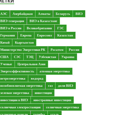
МЕТКИ
АЭС
Азербайджан
Алматы
Беларусь
ВИЭ
ВИЭ-генерация
ВИЭ в Казахстане
ВИЭ в России
Великобритания
ГЭС
Германия
Европа
Евросоюз
Казахстан
Китай
Кыргызстан
Министерство Энергетики РК
Росатом
Россия
США
СЭС
ТЭЦ
Узбекистан
Украина
Ученые
Центральная Азия
Энергоэффективность
атомная энергетика
ветроэнергетика
водород
возобновляемая энергетика
газ
доля ВИЭ
зеленая энергетика
инвестиции
инвестиции в ВИЭ
иностранные инвестиции
солнечная электростанция
солнечная энергетика
солнечные панели
тарифы
уголь