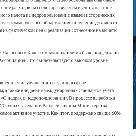
ние расходов на геологоразведку на вычеты на этапе
ного налога на недропользование взамен исторических
онуса коммерческого обнаружения; получение доходов от
дя из фактической цены реализации; отнесение на вычеты
вым Налоговым Кодексом законодателями было поддержано
социацией, что свидетельствует о высоком уровне
вленным на улучшение ситуации в сфере
ам, а также внедрение международных стандартов учета
с «О недрах и недропользовании». В процессе выработки
120 очных заседаний Рабочей группы Министерства
амое активное участие. Как итог, поддержано свыше 60%
разования на нефтепродукты и сжиженный нефтяной газ.