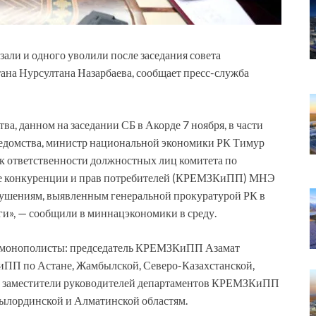
ли и одного уволили после заседания совета
тана Нурсултана Назарбаева, сообщает пресс-служба
ва, данном на заседании СБ в Акорде 7 ноября, в части
ведомства, министр национальной экономики РК Тимур
к ответственности должностных лиц комитета по
те конкуренции и прав потребителей (КРЕМЗКиПП) МНЭ
рушениям, выявленным генеральной прокуратурой РК в
ги», — сообщили в миннацэкономики в среду.
имонополисты: председатель КРЕМЗКиПП Азамат
ПП по Астане, Жамбылской, Северо-Казахстанской,
же заместители руководителей департаментов КРЕМЗКиПП
ылординской и Алматинской областям.