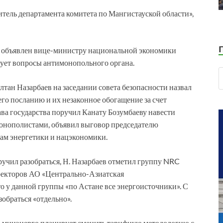
тель департамента комитета по Мангистауской области»,
ор объявлен вице-министру национальной экономики
ует вопросы антимонопольного органа.
тан Назарбаев на заседании совета безопасности назвал
о посланию и их незаконное обогащение за счет
ва государства поручил Канату Бозумбаеву навести
онополистами, объявил выговор председателю
м энергетики и нацэкономики.
ручил разобраться, Н. Назарбаев отметил группу NRC
иректоров АО «Центрально-Азиатская
о у данной группы «по Астане все энергоисточники». С
зобраться «отдельно».
что минэнерго планирует сменить тарифную методологию с