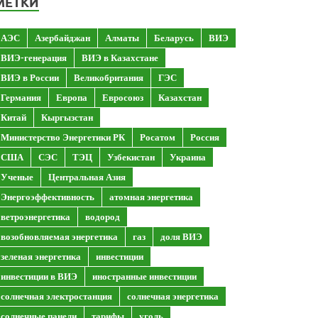
МЕТКИ
АЭС
Азербайджан
Алматы
Беларусь
ВИЭ
ВИЭ-генерация
ВИЭ в Казахстане
ВИЭ в России
Великобритания
ГЭС
Германия
Европа
Евросоюз
Казахстан
Китай
Кыргызстан
Министерство Энергетики РК
Росатом
Россия
США
СЭС
ТЭЦ
Узбекистан
Украина
Ученые
Центральная Азия
Энергоэффективность
атомная энергетика
ветроэнергетика
водород
возобновляемая энергетика
газ
доля ВИЭ
зеленая энергетика
инвестиции
инвестиции в ВИЭ
иностранные инвестиции
солнечная электростанция
солнечная энергетика
солнечные панели
тарифы
уголь