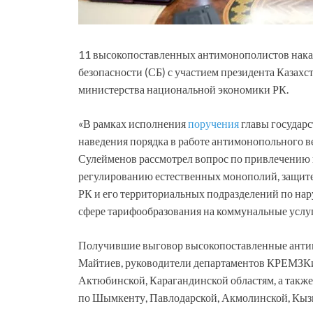
11 высокопоставленных антимонополистов наказа
безопасности (СБ) с участием президента Казахс
министерства национальной экономики РК.
«В рамках исполнения
поручения
главы государст
наведения порядка в работе антимонопольного 
Сулейменов рассмотрел вопрос по привлечению 
регулированию естественных монополий, защи
РК и его территориальных подразделений по на
сфере тарифообразования на коммунальные услу
Получившие выговор высокопоставленные ант
Майтиев, руководители департаментов КРЕМЗКи
Актюбинской, Карагандинской областям, а так
по Шымкенту, Павлодарской, Акмолинской, Кыз