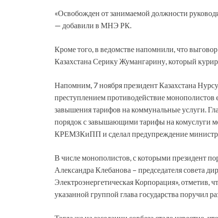
«Освобожден от занимаемой должности руководи
— добавили в МНЭ РК.
Кроме того, в ведомстве напомнили, что выгов
Казахстана Серику Жумангарину, который курир
Напомним, 7 ноября президент Казахстана Нурсул
преступлением противодействие монополистов ег
завышения тарифов на коммунальные услуги. Гла
порядок с завышающими тарифы на комуслуги м
КРЕМЗКиПП и сделал предупреждение министра
В числе монополистов, с которыми президент по
Александра Клебанова – председателя совета д
Электроэнергетическая Корпорация», отметив, чт
указанной группой глава государства поручил ра
Тогда же на заседании совбеза стало известно, 