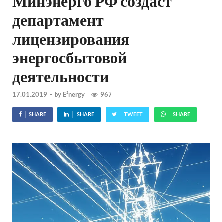
Минэнерго РФ создаст
департамент
лицензирования
энергосбытовой
деятельности
17.01.2019
-
by
E²nergy
967
SHARE
SHARE
TWEET
SHARE