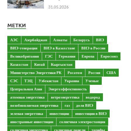
31.05.2026
МЕТКИ
АЭС
Азербайджан
Алматы
Беларусь
ВИЭ
ВИЭ-генерация
ВИЭ в Казахстане
ВИЭ в России
Великобритания
ГЭС
Германия
Европа
Евросоюз
Казахстан
Китай
Кыргызстан
Министерство Энергетики РК
Росатом
Россия
США
СЭС
ТЭЦ
Узбекистан
Украина
Ученые
Центральная Азия
Энергоэффективность
атомная энергетика
ветроэнергетика
водород
возобновляемая энергетика
газ
доля ВИЭ
зеленая энергетика
инвестиции
инвестиции в ВИЭ
иностранные инвестиции
солнечная электростанция
солнечная энергетика
солнечные панели
тарифы