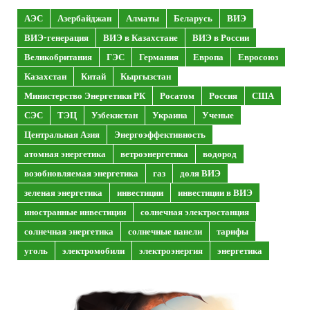
АЭС
Азербайджан
Алматы
Беларусь
ВИЭ
ВИЭ-генерация
ВИЭ в Казахстане
ВИЭ в России
Великобритания
ГЭС
Германия
Европа
Евросоюз
Казахстан
Китай
Кыргызстан
Министерство Энергетики РК
Росатом
Россия
США
СЭС
ТЭЦ
Узбекистан
Украина
Ученые
Центральная Азия
Энергоэффективность
атомная энергетика
ветроэнергетика
водород
возобновляемая энергетика
газ
доля ВИЭ
зеленая энергетика
инвестиции
инвестиции в ВИЭ
иностранные инвестиции
солнечная электростанция
солнечная энергетика
солнечные панели
тарифы
уголь
электромобили
электроэнергия
энергетика