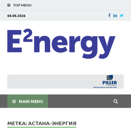
TOP MENU
08.08.2026
E
E²ner
энерг
Евраз
мира
MAIN MENU
МЕТКА:
АСТАНА-ЭНЕРГИЯ