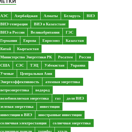
МЕТКИ
АЭС
Азербайджан
Алматы
Беларусь
ВИЭ
ВИЭ-генерация
ВИЭ в Казахстане
ВИЭ в России
Великобритания
ГЭС
Германия
Европа
Евросоюз
Казахстан
Китай
Кыргызстан
Министерство Энергетики РК
Росатом
Россия
США
СЭС
ТЭЦ
Узбекистан
Украина
Ученые
Центральная Азия
Энергоэффективность
атомная энергетика
ветроэнергетика
водород
возобновляемая энергетика
газ
доля ВИЭ
зеленая энергетика
инвестиции
инвестиции в ВИЭ
иностранные инвестиции
солнечная электростанция
солнечная энергетика
солнечные панели
тарифы
уголь