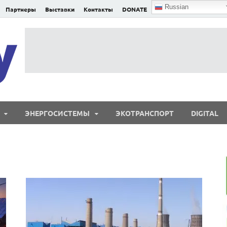
Russian
Партнеры
Выставки
Контакты
DONATE
E²nergy
E²nergy — энергетика Евразии и мира
ЭНЕРГОСИСТЕМЫ
ЭКОТРАНСПОРТ
DIGITAL