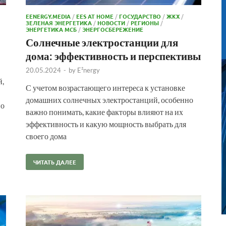
EENERGY.MEDIA
/
EES AT HOME
/
ГОСУДАРСТВО
/
ЖКХ
/
ЗЕЛЕНАЯ ЭНЕРГЕТИКА
/
НОВОСТИ
/
РЕГИОНЫ
/
ЭНЕРГЕТИКА МСБ
/
ЭНЕРГОСБЕРЕЖЕНИЕ
Солнечные электростанции для
дома: эффективность и перспективы
20.05.2024
-
by
E²nergy
й,
С учетом возрастающего интереса к установке
домашних солнечных электростанций, особенно
но
важно понимать, какие факторы влияют на их
эффективность и какую мощность выбрать для
своего дома
ЧИТАТЬ ДАЛЕЕ