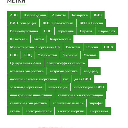
МЕТКИ
АЭС
Азербайджан
Алматы
Беларусь
ВИЭ
ВИЭ-генерация
ВИЭ в Казахстане
ВИЭ в России
Великобритания
ГЭС
Германия
Европа
Евросоюз
Казахстан
Китай
Кыргызстан
Министерство Энергетики РК
Росатом
Россия
США
СЭС
ТЭЦ
Узбекистан
Украина
Ученые
Центральная Азия
Энергоэффективность
атомная энергетика
ветроэнергетика
водород
возобновляемая энергетика
газ
доля ВИЭ
зеленая энергетика
инвестиции
инвестиции в ВИЭ
иностранные инвестиции
солнечная электростанция
солнечная энергетика
солнечные панели
тарифы
уголь
электромобили
электроэнергия
энергетика