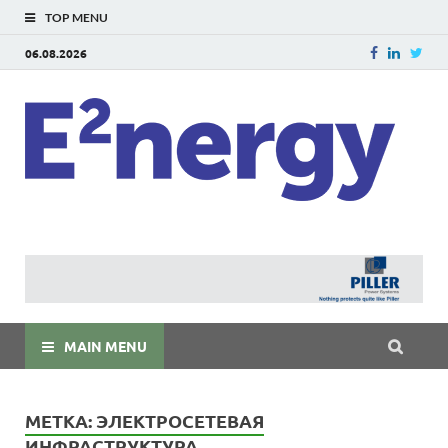
TOP MENU
06.08.2026
E
E²ner
энерг
Евраз
мира
MAIN MENU
МЕТКА:
ЭЛЕКТРОСЕТЕВАЯ
ИНФРАСТРУКТУРА