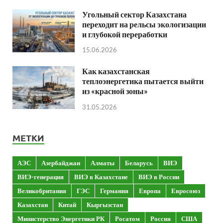
Угольный сектор Казахстана
переходит на рельсы экологизации
и глубокой переработки
15.06.2026
Как казахстанская
теплоэнергетика пытается выйти
из «красной зоны»
31.05.2026
МЕТКИ
АЭС
Азербайджан
Алматы
Беларусь
ВИЭ
ВИЭ-генерация
ВИЭ в Казахстане
ВИЭ в России
Великобритания
ГЭС
Германия
Европа
Евросоюз
Казахстан
Китай
Кыргызстан
Министерство Энергетики РК
Росатом
Россия
США