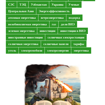
СЭС
ТЭЦ
Узбекистан
Украина
Ученые
Центральная Азия
Энергоэффективность
атомная энергетика
ветроэнергетика
водород
возобновляемая энергетика
газ
доля ВИЭ
зеленая энергетика
инвестиции
инвестиции в ВИЭ
иностранные инвестиции
солнечная электростанция
солнечная энергетика
солнечные панели
тарифы
уголь
электромобили
электроэнергия
энергетика