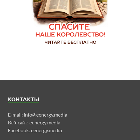
КОНТАКТЫ
E-mail:
info@eenergy.media
Веб-сайт:
eenergy.media
Facebook:
eenergy.media