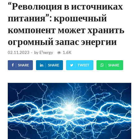
“Революция в источниках
питания”: крошечный
компонент может хранить
огромный запас энергии
02.11.2023
-
by
E²nergy
1.6K
SHARE
SHARE
TWEET
SHARE