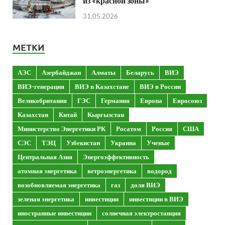
из «красной зоны»
31.05.2026
МЕТКИ
АЭС
Азербайджан
Алматы
Беларусь
ВИЭ
ВИЭ-генерация
ВИЭ в Казахстане
ВИЭ в России
Великобритания
ГЭС
Германия
Европа
Евросоюз
Казахстан
Китай
Кыргызстан
Министерство Энергетики РК
Росатом
Россия
США
СЭС
ТЭЦ
Узбекистан
Украина
Ученые
Центральная Азия
Энергоэффективность
атомная энергетика
ветроэнергетика
водород
возобновляемая энергетика
газ
доля ВИЭ
зеленая энергетика
инвестиции
инвестиции в ВИЭ
иностранные инвестиции
солнечная электростанция