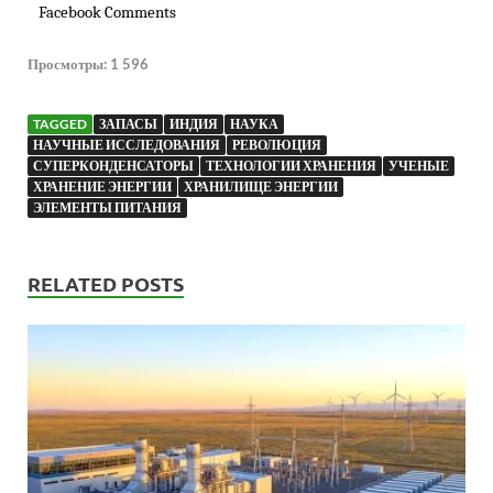
Facebook Comments
Просмотры:
1 596
TAGGED
ЗАПАСЫ
ИНДИЯ
НАУКА
НАУЧНЫЕ ИССЛЕДОВАНИЯ
РЕВОЛЮЦИЯ
СУПЕРКОНДЕНСАТОРЫ
ТЕХНОЛОГИИ ХРАНЕНИЯ
УЧЕНЫЕ
ХРАНЕНИЕ ЭНЕРГИИ
ХРАНИЛИЩЕ ЭНЕРГИИ
ЭЛЕМЕНТЫ ПИТАНИЯ
RELATED POSTS