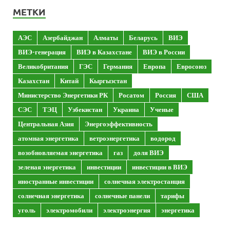
МЕТКИ
АЭС
Азербайджан
Алматы
Беларусь
ВИЭ
ВИЭ-генерация
ВИЭ в Казахстане
ВИЭ в России
Великобритания
ГЭС
Германия
Европа
Евросоюз
Казахстан
Китай
Кыргызстан
Министерство Энергетики РК
Росатом
Россия
США
СЭС
ТЭЦ
Узбекистан
Украина
Ученые
Центральная Азия
Энергоэффективность
атомная энергетика
ветроэнергетика
водород
возобновляемая энергетика
газ
доля ВИЭ
зеленая энергетика
инвестиции
инвестиции в ВИЭ
иностранные инвестиции
солнечная электростанция
солнечная энергетика
солнечные панели
тарифы
уголь
электромобили
электроэнергия
энергетика