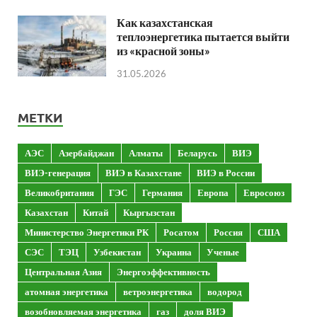
Как казахстанская
теплоэнергетика пытается выйти
из «красной зоны»
31.05.2026
МЕТКИ
АЭС
Азербайджан
Алматы
Беларусь
ВИЭ
ВИЭ-генерация
ВИЭ в Казахстане
ВИЭ в России
Великобритания
ГЭС
Германия
Европа
Евросоюз
Казахстан
Китай
Кыргызстан
Министерство Энергетики РК
Росатом
Россия
США
СЭС
ТЭЦ
Узбекистан
Украина
Ученые
Центральная Азия
Энергоэффективность
атомная энергетика
ветроэнергетика
водород
возобновляемая энергетика
газ
доля ВИЭ