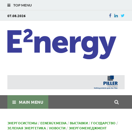
TOP MENU
07.08.2026
E
E²ner
энерг
Евраз
мира
MAIN MENU
ЭНЕРГОСИСТЕМЫ
/
EENERGY.MEDIA
/
ВЫСТАВКИ
/
ГОСУДАРСТВО
/
ЗЕЛЕНАЯ ЭНЕРГЕТИКА
/
НОВОСТИ
/
ЭНЕРГОМЕНЕДЖМЕНТ