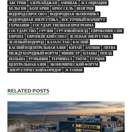
АВСТРИЯ
АЗЕРБАЙДЖАН
АММИАК
АССОЦИАЦИЯ
БЕЛЬГИЯ
БОЛГАРИЯ
БРЮССЕЛЬ
ВЕНГРИЯ
ВОДОРОД ЕВРОСОЮЗ
ВОДОРОДНАЯ ЭКОНОМИКА
ВОДОРОДНАЯ ЭНЕРГЕТИКА
ВОСТОЧНЫЙ МАРШРУТ
ГЕРМАНИЯ
ГОСУДАРСТВЕННАЯ ПРОГРАММА
ГОСУДАРСТВО
ГРУЗИЯ
ГРУЗОВОЙ ПОЕЗД
ЕВРОКОМИССИЯ
ЕВРОПА
ЕВРОПЕЙСКИЙ СОЮЗ
ЗЕЛЕНАЯ ЭНЕРГЕТИКА
ЗЕЛЕНЫЙ ВОДОРОД
КАЗАХСТАН
КАСПИЙ
КАСПИЙ И ЦЕНТРАЛЬНАЯ АЗИЯ
КИТАЙ
ЛАТВИЯ
ЛИТВА
МЕЖДУНАРОДНЫЙ ФОРУМ
МИНИСТР
ПЛАНЫ
ПОЕЗД
ПОЛЬША
РУМЫНИЯ
ТЕРМИНАЛ
ТМТМ
ТУРЦИЯ
ЦЕНТРАЛЬНАЯ АЗИЯ
ЭКОНОМИЧЕСКИЙ ФОРУМ
ЭНЕРГЕТИЧЕСКИЙ КОРИДОР
ЭСТОНИЯ
RELATED POSTS