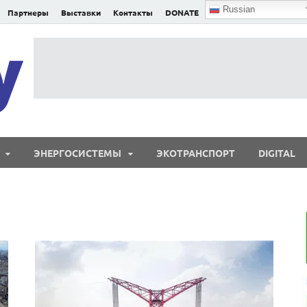
Russian
Партнеры
Выставки
Контакты
DONATE
E²nergy
E²nergy — энергетика Евразии и мира
ЭНЕРГОСИСТЕМЫ
ЭКОТРАНСПОРТ
DIGITAL