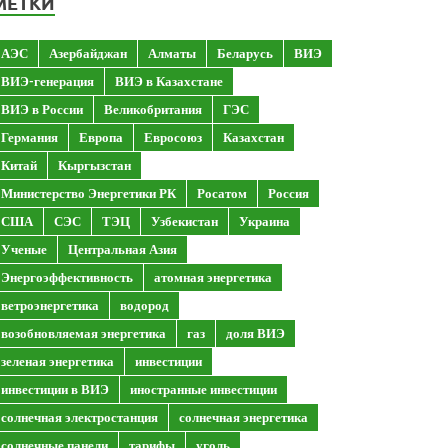
МЕТКИ
АЭС
Азербайджан
Алматы
Беларусь
ВИЭ
ВИЭ-генерация
ВИЭ в Казахстане
ВИЭ в России
Великобритания
ГЭС
Германия
Европа
Евросоюз
Казахстан
Китай
Кыргызстан
Министерство Энергетики РК
Росатом
Россия
США
СЭС
ТЭЦ
Узбекистан
Украина
Ученые
Центральная Азия
Энергоэффективность
атомная энергетика
ветроэнергетика
водород
возобновляемая энергетика
газ
доля ВИЭ
зеленая энергетика
инвестиции
инвестиции в ВИЭ
иностранные инвестиции
солнечная электростанция
солнечная энергетика
солнечные панели
тарифы
уголь