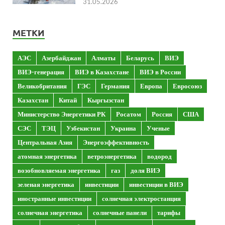
31.05.2026
МЕТКИ
АЭС
Азербайджан
Алматы
Беларусь
ВИЭ
ВИЭ-генерация
ВИЭ в Казахстане
ВИЭ в России
Великобритания
ГЭС
Германия
Европа
Евросоюз
Казахстан
Китай
Кыргызстан
Министерство Энергетики РК
Росатом
Россия
США
СЭС
ТЭЦ
Узбекистан
Украина
Ученые
Центральная Азия
Энергоэффективность
атомная энергетика
ветроэнергетика
водород
возобновляемая энергетика
газ
доля ВИЭ
зеленая энергетика
инвестиции
инвестиции в ВИЭ
иностранные инвестиции
солнечная электростанция
солнечная энергетика
солнечные панели
тарифы