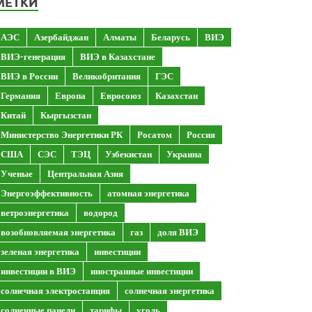
МЕТКИ
АЭС
Азербайджан
Алматы
Беларусь
ВИЭ
ВИЭ-генерация
ВИЭ в Казахстане
ВИЭ в России
Великобритания
ГЭС
Германия
Европа
Евросоюз
Казахстан
Китай
Кыргызстан
Министерство Энергетики РК
Росатом
Россия
США
СЭС
ТЭЦ
Узбекистан
Украина
Ученые
Центральная Азия
Энергоэффективность
атомная энергетика
ветроэнергетика
водород
возобновляемая энергетика
газ
доля ВИЭ
зеленая энергетика
инвестиции
инвестиции в ВИЭ
иностранные инвестиции
солнечная электростанция
солнечная энергетика
солнечные панели
тарифы
уголь