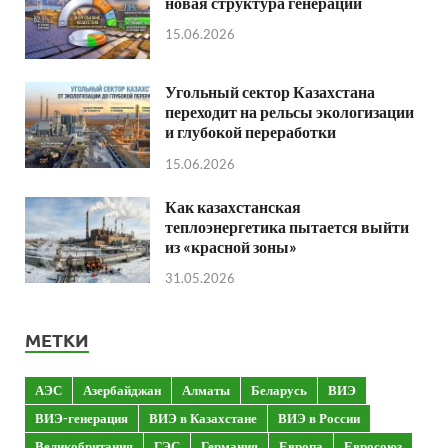
новая структура генерации
15.06.2026
Угольный сектор Казахстана
переходит на рельсы экологизации
и глубокой переработки
15.06.2026
Как казахстанская
теплоэнергетика пытается выйти
из «красной зоны»
31.05.2026
МЕТКИ
АЭС
Азербайджан
Алматы
Беларусь
ВИЭ
ВИЭ-генерация
ВИЭ в Казахстане
ВИЭ в России
Великобритания
ГЭС
Германия
Европа
Евросоюз