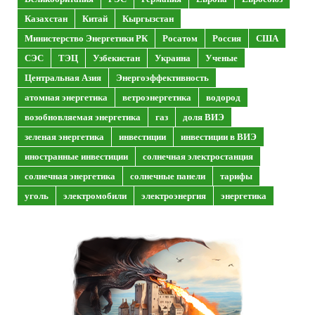
Казахстан
Китай
Кыргызстан
Министерство Энергетики РК
Росатом
Россия
США
СЭС
ТЭЦ
Узбекистан
Украина
Ученые
Центральная Азия
Энергоэффективность
атомная энергетика
ветроэнергетика
водород
возобновляемая энергетика
газ
доля ВИЭ
зеленая энергетика
инвестиции
инвестиции в ВИЭ
иностранные инвестиции
солнечная электростанция
солнечная энергетика
солнечные панели
тарифы
уголь
электромобили
электроэнергия
энергетика