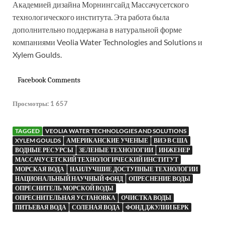
Академией дизайна Морнингсайд Массачусетского
технологического института. Эта работа была
дополнительно поддержана в натуральной форме
компаниями Veolia Water Technologies and Solutions и
Xylem Goulds.
Facebook Comments
Просмотры:
1 657
TAGGED
VEOLIA WATER TECHNOLOGIES AND SOLUTIONS
XYLEM GOULDS
АМЕРИКАНСКИЕ УЧЕНЫЕ
ВИЭ В США
ВОДНЫЕ РЕСУРСЫ
ЗЕЛЕНЫЕ ТЕХНОЛОГИИ
ИНЖЕНЕР
МАССАЧУСЕТСКИЙ ТЕХНОЛОГИЧЕСКИЙ ИНСТИТУТ
МОРСКАЯ ВОДА
НАИЛУЧШИЕ ДОСТУПНЫЕ ТЕХНОЛОГИИ
НАЦИОНАЛЬНЫЙ НАУЧНЫЙ ФОНД
ОПРЕСНЕНИЕ ВОДЫ
ОПРЕСНИТЕЛЬ МОРСКОЙ ВОДЫ
ОПРЕСНИТЕЛЬНАЯ УСТАНОВКА
ОЧИСТКА ВОДЫ
ПИТЬЕВАЯ ВОДА
СОЛЕНАЯ ВОДА
ФОНД ДЖУЛИИ БЕРК