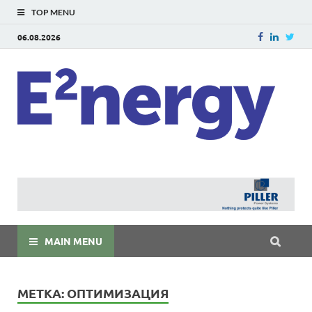
TOP MENU
06.08.2026
E
E²ner
энерг
Евраз
мира
MAIN MENU
МЕТКА:
ОПТИМИЗАЦИЯ