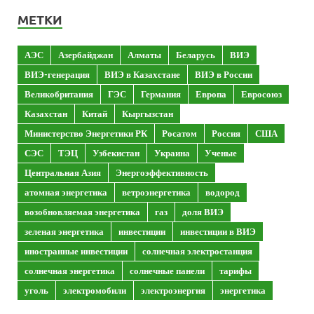
МЕТКИ
АЭС
Азербайджан
Алматы
Беларусь
ВИЭ
ВИЭ-генерация
ВИЭ в Казахстане
ВИЭ в России
Великобритания
ГЭС
Германия
Европа
Евросоюз
Казахстан
Китай
Кыргызстан
Министерство Энергетики РК
Росатом
Россия
США
СЭС
ТЭЦ
Узбекистан
Украина
Ученые
Центральная Азия
Энергоэффективность
атомная энергетика
ветроэнергетика
водород
возобновляемая энергетика
газ
доля ВИЭ
зеленая энергетика
инвестиции
инвестиции в ВИЭ
иностранные инвестиции
солнечная электростанция
солнечная энергетика
солнечные панели
тарифы
уголь
электромобили
электроэнергия
энергетика