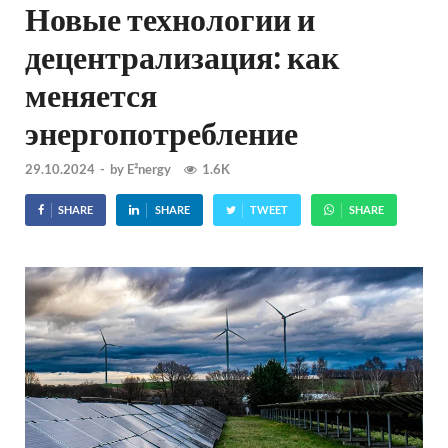
Новые технологии и
децентрализация: как
меняется
энергопотребление
29.10.2024
-
by
E²nergy
1.6K
SHARE
SHARE
TWEET
SHARE