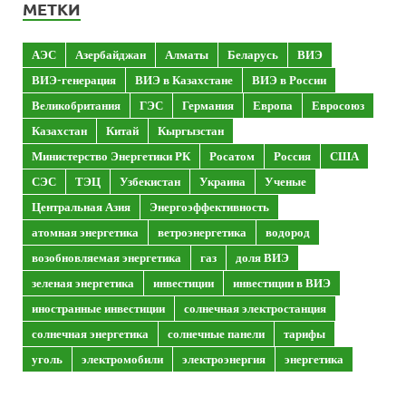
МЕТКИ
АЭС
Азербайджан
Алматы
Беларусь
ВИЭ
ВИЭ-генерация
ВИЭ в Казахстане
ВИЭ в России
Великобритания
ГЭС
Германия
Европа
Евросоюз
Казахстан
Китай
Кыргызстан
Министерство Энергетики РК
Росатом
Россия
США
СЭС
ТЭЦ
Узбекистан
Украина
Ученые
Центральная Азия
Энергоэффективность
атомная энергетика
ветроэнергетика
водород
возобновляемая энергетика
газ
доля ВИЭ
зеленая энергетика
инвестиции
инвестиции в ВИЭ
иностранные инвестиции
солнечная электростанция
солнечная энергетика
солнечные панели
тарифы
уголь
электромобили
электроэнергия
энергетика