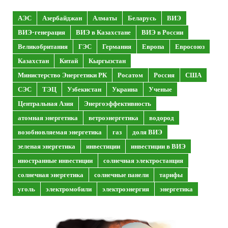
АЭС
Азербайджан
Алматы
Беларусь
ВИЭ
ВИЭ-генерация
ВИЭ в Казахстане
ВИЭ в России
Великобритания
ГЭС
Германия
Европа
Евросоюз
Казахстан
Китай
Кыргызстан
Министерство Энергетики РК
Росатом
Россия
США
СЭС
ТЭЦ
Узбекистан
Украина
Ученые
Центральная Азия
Энергоэффективность
атомная энергетика
ветроэнергетика
водород
возобновляемая энергетика
газ
доля ВИЭ
зеленая энергетика
инвестиции
инвестиции в ВИЭ
иностранные инвестиции
солнечная электростанция
солнечная энергетика
солнечные панели
тарифы
уголь
электромобили
электроэнергия
энергетика