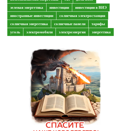
зеленая энергетика
инвестиции
инвестиции в ВИЭ
иностранные инвестиции
солнечная электростанция
солнечная энергетика
солнечные панели
тарифы
уголь
электромобили
электроэнергия
энергетика