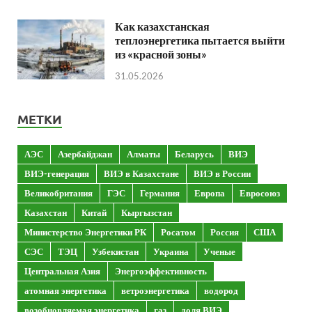
Как казахстанская
теплоэнергетика пытается выйти
из «красной зоны»
31.05.2026
МЕТКИ
АЭС
Азербайджан
Алматы
Беларусь
ВИЭ
ВИЭ-генерация
ВИЭ в Казахстане
ВИЭ в России
Великобритания
ГЭС
Германия
Европа
Евросоюз
Казахстан
Китай
Кыргызстан
Министерство Энергетики РК
Росатом
Россия
США
СЭС
ТЭЦ
Узбекистан
Украина
Ученые
Центральная Азия
Энергоэффективность
атомная энергетика
ветроэнергетика
водород
возобновляемая энергетика
газ
доля ВИЭ