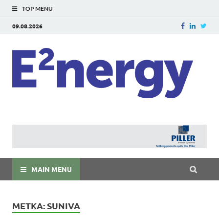
TOP MENU
09.08.2026
E
E²ner
энерг
Евраз
мира
MAIN MENU
МЕТКА:
SUNIVA