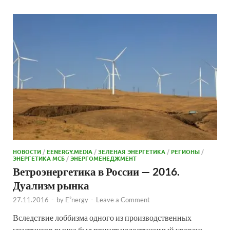
НОВОСТИ
/
EENERGY.MEDIA
/
ЗЕЛЕНАЯ ЭНЕРГЕТИКА
/
РЕГИОНЫ
/
ЭНЕРГЕТИКА МСБ
/
ЭНЕРГОМЕНЕДЖМЕНТ
Ветроэнергетика в России — 2016.
Дуализм рынка
27.11.2016
-
by
E²nergy
-
Leave a Comment
Вследствие лоббизма одного из производственных
участников рынка был принят недостижимый уровень