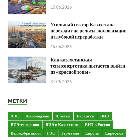
15.06.2026
Угольный сектор Казахстана
переходит на рельсы экологизации
и глубокой переработки
15.06.2026
Как казахстанская
теплоэнергетика пытается выйти
из «красной зоны»
31.05.2026
МЕТКИ
АЭС
Азербайджан
Алматы
Беларусь
ВИЭ
ВИЭ-генерация
ВИЭ в Казахстане
ВИЭ в России
Великобритания
ГЭС
Германия
Европа
Евросоюз