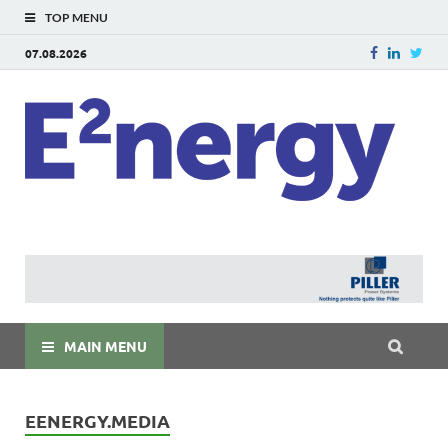
TOP MENU
07.08.2026
E
E²ner
энерг
Евраз
мира
MAIN MENU
EENERGY.MEDIA