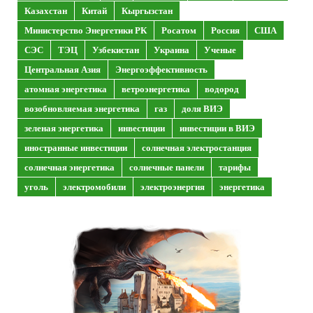
Казахстан
Китай
Кыргызстан
Министерство Энергетики РК
Росатом
Россия
США
СЭС
ТЭЦ
Узбекистан
Украина
Ученые
Центральная Азия
Энергоэффективность
атомная энергетика
ветроэнергетика
водород
возобновляемая энергетика
газ
доля ВИЭ
зеленая энергетика
инвестиции
инвестиции в ВИЭ
иностранные инвестиции
солнечная электростанция
солнечная энергетика
солнечные панели
тарифы
уголь
электромобили
электроэнергия
энергетика