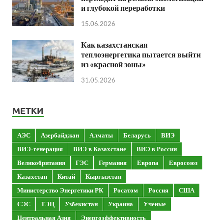
и глубокой переработки
15.06.2026
Как казахстанская
теплоэнергетика пытается выйти
из «красной зоны»
31.05.2026
МЕТКИ
АЭС
Азербайджан
Алматы
Беларусь
ВИЭ
ВИЭ-генерация
ВИЭ в Казахстане
ВИЭ в России
Великобритания
ГЭС
Германия
Европа
Евросоюз
Казахстан
Китай
Кыргызстан
Министерство Энергетики РК
Росатом
Россия
США
СЭС
ТЭЦ
Узбекистан
Украина
Ученые
Центральная Азия
Энергоэффективность