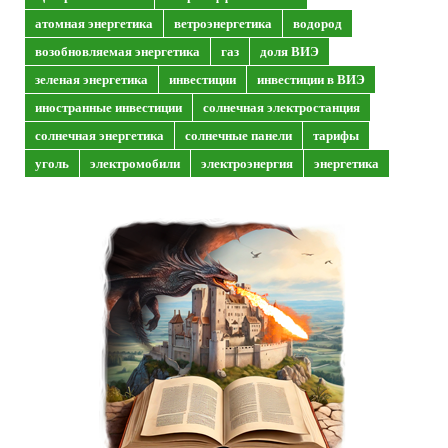
атомная энергетика
ветроэнергетика
водород
возобновляемая энергетика
газ
доля ВИЭ
зеленая энергетика
инвестиции
инвестиции в ВИЭ
иностранные инвестиции
солнечная электростанция
солнечная энергетика
солнечные панели
тарифы
уголь
электромобили
электроэнергия
энергетика