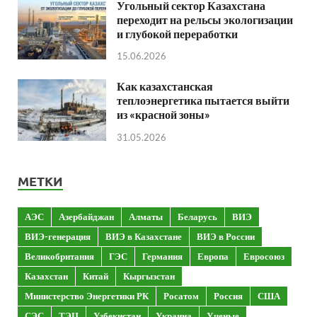
Угольный сектор Казахстана
переходит на рельсы экологизации
и глубокой переработки
15.06.2026
Как казахстанская
теплоэнергетика пытается выйти
из «красной зоны»
31.05.2026
МЕТКИ
АЭС
Азербайджан
Алматы
Беларусь
ВИЭ
ВИЭ-генерация
ВИЭ в Казахстане
ВИЭ в России
Великобритания
ГЭС
Германия
Европа
Евросоюз
Казахстан
Китай
Кыргызстан
Министерство Энергетики РК
Росатом
Россия
США
СЭС
ТЭЦ
Узбекистан
Украина
Ученые