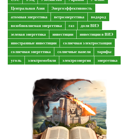
Центральная Азия
Энергоэффективность
атомная энергетика
ветроэнергетика
водород
возобновляемая энергетика
газ
доля ВИЭ
зеленая энергетика
инвестиции
инвестиции в ВИЭ
иностранные инвестиции
солнечная электростанция
солнечная энергетика
солнечные панели
тарифы
уголь
электромобили
электроэнергия
энергетика