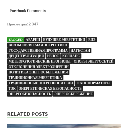
Facebook Comments
Просмотры:
2 347
TAGGED
АВАРИИ
БУДУЩЕЕ ЭНЕРГЕТИКИ
ВИЭ
ВОЗОБНОВЛЯЕМАЯ ЭНЕРГЕТИКА
ГОСУДАРСТВЕННАЯ ПРОГРАММА
ДАГЕСТАН
ДЕЦЕНТРАЛИЗАЦИЯ
ИЗНОС
КОЛЛАПС
МЕТЕОРОЛОГИЧЕСКИЕ ПРОГНОЗЫ
ОПОРЫ ЭНЕРГОСЕТЕЙ
ОТКЛЮЧЕНИЯ ЭЛЕКТРОЭНЕРГИИ
ПОЛИТИКА ЭНЕРГОСБЕРЕЖЕНИЯ
ТРАДИЦИОННАЯ ЭНЕРГЕТИКА
ТРАДИЦИОННЫЕ ЭНЕРГОНОСИТЕЛИ
ТРАНСФОРМАТОРЫ
ТЭК
ЭНЕРГЕТИЧЕСКАЯ БЕЗОПАСНОСТЬ
ЭНЕРГОБЕЗОПАСНОСТЬ
ЭНЕРГОСБЕРЕЖЕНИЕ
RELATED POSTS