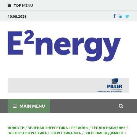
TOP MENU
10.08.2026
E
E²ner
энерг
Евраз
мира
MAIN MENU
НОВОСТИ
/
ЗЕЛЕНАЯ ЭНЕРГЕТИКА
/
РЕГИОНЫ
/
ТЕПЛОСНАБЖЕНИЕ
/
ЭЛЕКТРОЭНЕРГЕТИКА
/
ЭНЕРГЕТИКА МСБ
/
ЭНЕРГОМЕНЕДЖМЕНТ
/