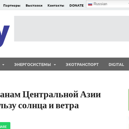
Russian
Партнеры
Выставки
Контакты
DONATE
E²nergy
E²nergy — энергетика Евразии и мира
ЭНЕРГОСИСТЕМЫ
ЭКОТРАНСПОРТ
DIGITAL
ранам Центральной Азии
льзу солнца и ветра
HARE