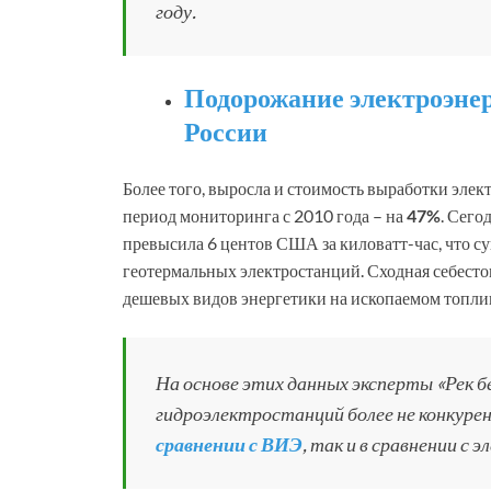
году.
Подорожание электроэне
России
Более того, выросла и стоимость выработки элек
период мониторинга с 2010 года – на
47%
. Сего
превысила 6 центов США за киловатт-час, что с
геотермальных электростанций. Сходная себесто
дешевых видов энергетики на ископаемом топли
На основе этих данных эксперты «Рек б
гидроэлектростанций более не конкуре
сравнении с ВИЭ
, так и в сравнении с