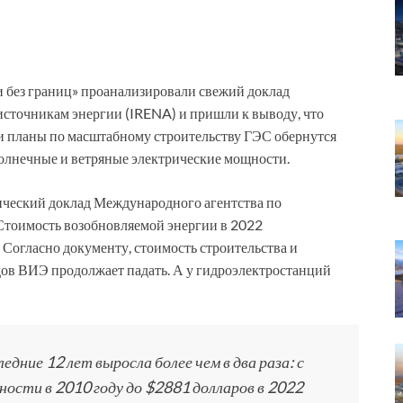
и без границ» проанализировали свежий доклад
сточникам энергии (IRENA) и пришли к выводу, что
и планы по масштабному строительству ГЭС обернутся
солнечные и ветряные электрические мощности.
ический доклад Международного агентства по
Стоимость возобновляемой энергии в 2022
. Согласно документу, стоимость строительства и
дов ВИЭ продолжает падать. А у гидроэлектростанций
ние 12 лет выросла более чем в два раза: с
ости в 2010 году до $2881 долларов в 2022