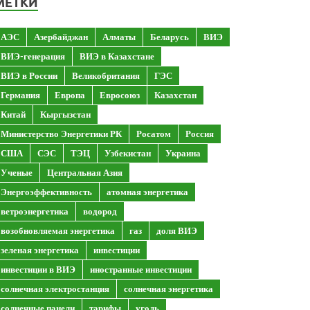
МЕТКИ
АЭС
Азербайджан
Алматы
Беларусь
ВИЭ
ВИЭ-генерация
ВИЭ в Казахстане
ВИЭ в России
Великобритания
ГЭС
Германия
Европа
Евросоюз
Казахстан
Китай
Кыргызстан
Министерство Энергетики РК
Росатом
Россия
США
СЭС
ТЭЦ
Узбекистан
Украина
Ученые
Центральная Азия
Энергоэффективность
атомная энергетика
ветроэнергетика
водород
возобновляемая энергетика
газ
доля ВИЭ
зеленая энергетика
инвестиции
инвестиции в ВИЭ
иностранные инвестиции
солнечная электростанция
солнечная энергетика
солнечные панели
тарифы
уголь