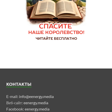
КОНТАКТЫ
E-mail:
info@eenergy.media
Веб-сайт:
eenergy.media
Facebook:
eenergy.media