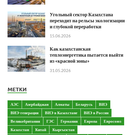
Угольный сектор Казахстана
переходит на рельсы экологизации
и глубокой переработки
15.06.2026
Как казахстанская
теплоэнергетика пытается выйти
из «красной зоны»
31.05.2026
МЕТКИ
АЭС
Азербайджан
Алматы
Беларусь
ВИЭ
ВИЭ-генерация
ВИЭ в Казахстане
ВИЭ в России
Великобритания
ГЭС
Германия
Европа
Евросоюз
Казахстан
Китай
Кыргызстан