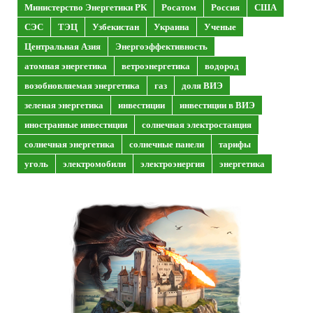
Министерство Энергетики РК
Росатом
Россия
США
СЭС
ТЭЦ
Узбекистан
Украина
Ученые
Центральная Азия
Энергоэффективность
атомная энергетика
ветроэнергетика
водород
возобновляемая энергетика
газ
доля ВИЭ
зеленая энергетика
инвестиции
инвестиции в ВИЭ
иностранные инвестиции
солнечная электростанция
солнечная энергетика
солнечные панели
тарифы
уголь
электромобили
электроэнергия
энергетика