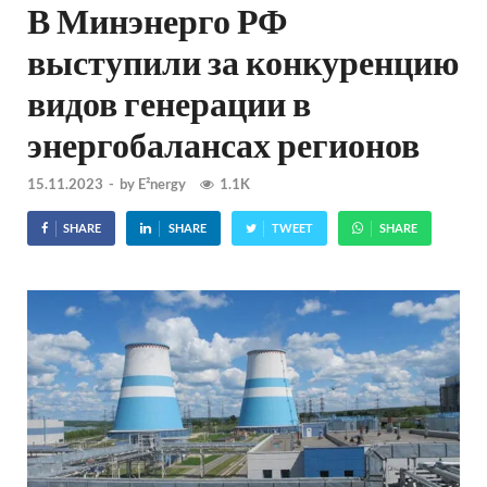
В Минэнерго РФ
выступили за конкуренцию
видов генерации в
энергобалансах регионов
15.11.2023
-
by
E²nergy
1.1K
SHARE
SHARE
TWEET
SHARE