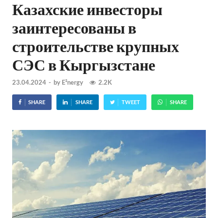
Казахские инвесторы
заинтересованы в
строительстве крупных
СЭС в Кыргызстане
23.04.2024
-
by
E²nergy
2.2K
SHARE
SHARE
TWEET
SHARE