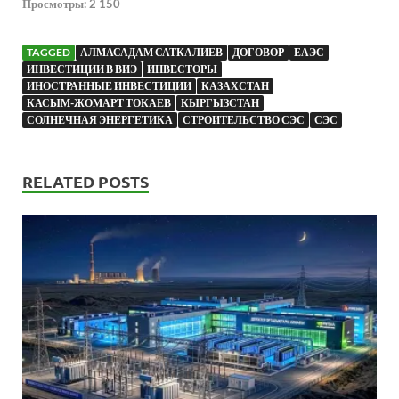
Просмотры:
2 150
TAGGED
АЛМАСАДАМ САТКАЛИЕВ
ДОГОВОР
ЕАЭС
ИНВЕСТИЦИИ В ВИЭ
ИНВЕСТОРЫ
ИНОСТРАННЫЕ ИНВЕСТИЦИИ
КАЗАХСТАН
КАСЫМ-ЖОМАРТ ТОКАЕВ
КЫРГЫЗСТАН
СОЛНЕЧНАЯ ЭНЕРГЕТИКА
СТРОИТЕЛЬСТВО СЭС
СЭС
RELATED POSTS