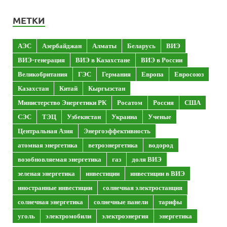
МЕТКИ
АЭС
Азербайджан
Алматы
Беларусь
ВИЭ
ВИЭ-генерация
ВИЭ в Казахстане
ВИЭ в России
Великобритания
ГЭС
Германия
Европа
Евросоюз
Казахстан
Китай
Кыргызстан
Министерство Энергетики РК
Росатом
Россия
США
СЭС
ТЭЦ
Узбекистан
Украина
Ученые
Центральная Азия
Энергоэффективность
атомная энергетика
ветроэнергетика
водород
возобновляемая энергетика
газ
доля ВИЭ
зеленая энергетика
инвестиции
инвестиции в ВИЭ
иностранные инвестиции
солнечная электростанция
солнечная энергетика
солнечные панели
тарифы
уголь
электромобили
электроэнергия
энергетика