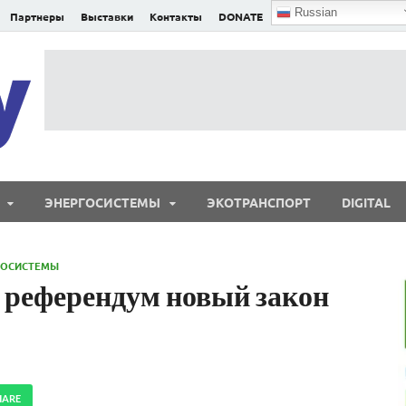
Russian
Партнеры
Выставки
Контакты
DONATE
E²nergy
E²nergy — энергетика Евразии и мира
ЭНЕРГОСИСТЕМЫ
ЭКОТРАНСПОРТ
DIGITAL
ГОСИСТЕМЫ
 референдум новый закон
HARE