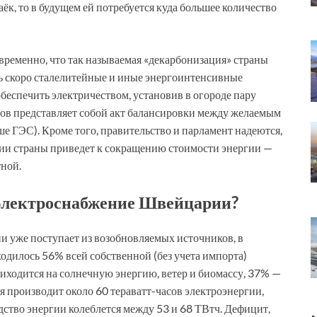
к, то в будущем ей потребуется куда большее количество
ременно, что так называемая «декарбонизация» страны
ь скоро сталелитейные и иные энергоинтенсивные
еспечить электричеством, установив в огороде пару
нов представляет собой акт балансировки между желаемым
ше ГЭС). Кроме того, правительство и парламент надеются,
ии страны приведет к сокращению стоимости энергии —
тной.
 электроснабжение Швейцарии?
и уже поступает из возобновляемых источников, в
одилось 56% всей собственной (без учета импорта)
иходится на солнечную энергию, ветер и биомассу, 37% —
я производит около 60 тераватт-часов электроэнергии,
дство энергии колеблется между 53 и 68 ТВтч. Дефицит,