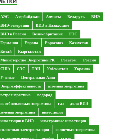
МЕТКИ
АЭС
Азербайджан
Алматы
Беларусь
ВИЭ
ВИЭ-генерация
ВИЭ в Казахстане
ВИЭ в России
Великобритания
ГЭС
Германия
Европа
Евросоюз
Казахстан
Китай
Кыргызстан
Министерство Энергетики РК
Росатом
Россия
США
СЭС
ТЭЦ
Узбекистан
Украина
Ученые
Центральная Азия
Энергоэффективность
атомная энергетика
ветроэнергетика
водород
возобновляемая энергетика
газ
доля ВИЭ
зеленая энергетика
инвестиции
инвестиции в ВИЭ
иностранные инвестиции
солнечная электростанция
солнечная энергетика
солнечные панели
тарифы
уголь