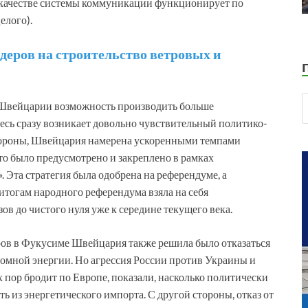
 в качестве системы коммуникации функционирует по
елого).
деров на строительство ветровых и
ь Швейцарии возможность производить больше
здесь сразу возникает довольно чувствительный политико-
тороны, Швейцария намерена ускоренными темпами
то было предусмотрено и закреплено в рамках
 Эта стратегия была одобрена на референдуме, а
итогам народного референдума взяла на себя
ов до чистого нуля уже к середине текущего века.
ров в Фукусиме Швейцария также решила было отказаться
томной энергии. Но агрессия России против Украины и
х пор бродит по Европе, показали, насколько политически
 из энергетического импорта. С другой стороны, отказ от