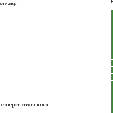
чет импорта.
о энергетического