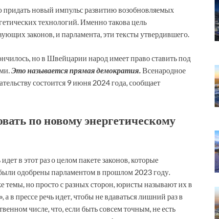
но придать новый импульс развитию возобновляемых
гетических технологий. Именно такова цель
вующих законов, и парламента, эти тексты утвердившего.
кончилось, но в Швейцарии народ имеет право ставить под
ами.
Это называется прямая демократия.
Всенародное
тельству состоится 9 июня 2024 года, сообщает
овать по новому энергетическому
идет в этот раз о целом пакете законов, которые
и были одобрены парламентом в прошлом 2023 году.
е темы, но просто с разных сторон, юристы называют их в
 а в прессе речь идет, чтобы не вдаваться лишний раз в
твенном числе, что, если быть совсем точным, не есть