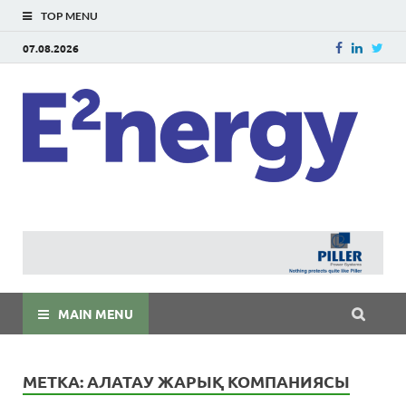
TOP MENU
07.08.2026
E
E²ner
энерг
Евраз
мира
MAIN MENU
МЕТКА:
АЛАТАУ ЖАРЫҚ КОМПАНИЯСЫ