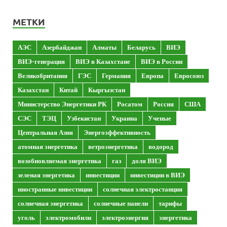
МЕТКИ
АЭС
Азербайджан
Алматы
Беларусь
ВИЭ
ВИЭ-генерация
ВИЭ в Казахстане
ВИЭ в России
Великобритания
ГЭС
Германия
Европа
Евросоюз
Казахстан
Китай
Кыргызстан
Министерство Энергетики РК
Росатом
Россия
США
СЭС
ТЭЦ
Узбекистан
Украина
Ученые
Центральная Азия
Энергоэффективность
атомная энергетика
ветроэнергетика
водород
возобновляемая энергетика
газ
доля ВИЭ
зеленая энергетика
инвестиции
инвестиции в ВИЭ
иностранные инвестиции
солнечная электростанция
солнечная энергетика
солнечные панели
тарифы
уголь
электромобили
электроэнергия
энергетика