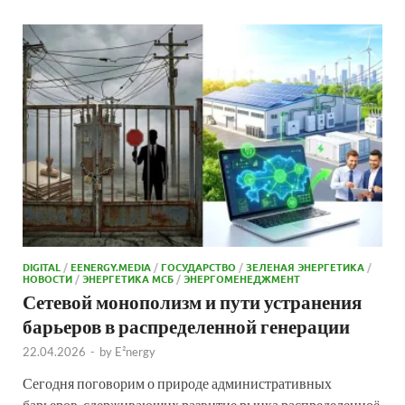
DIGITAL
/
EENERGY.MEDIA
/
ГОСУДАРСТВО
/
ЗЕЛЕНАЯ ЭНЕРГЕТИКА
/
НОВОСТИ
/
ЭНЕРГЕТИКА МСБ
/
ЭНЕРГОМЕНЕДЖМЕНТ
Сетевой монополизм и пути устранения
барьеров в распределенной генерации
22.04.2026
-
by
E²nergy
Сегодня поговорим о природе административных
барьеров, сдерживающих развитие рынка распределенноё