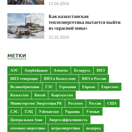
15.06.2026
Как казахстанская
теплоэнергетика пытается выйти
из «красной зоны»
31.05.2026
МЕТКИ
АЭС
Азербайджан
Алматы
Беларусь
ВИЭ
ВИЭ-генерация
ВИЭ в Казахстане
ВИЭ в России
Великобритания
ГЭС
Германия
Европа
Евросоюз
Казахстан
Китай
Кыргызстан
Министерство Энергетики РК
Росатом
Россия
США
СЭС
ТЭЦ
Узбекистан
Украина
Ученые
Центральная Азия
Энергоэффективность
атомная энергетика
ветроэнергетика
водород