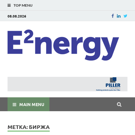
TOP MENU
08.08.2026
E
E²ner
энерг
Евраз
мира
MAIN MENU
МЕТКА:
БИРЖА