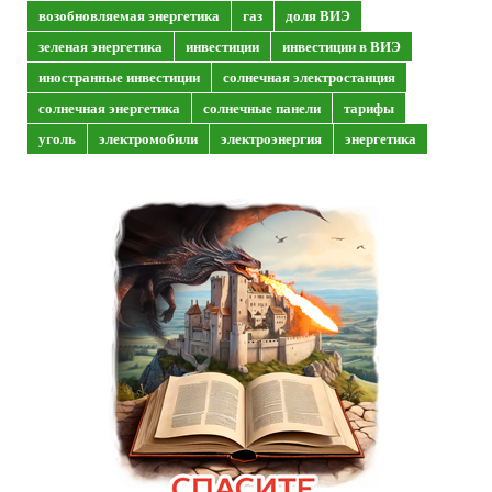
возобновляемая энергетика
газ
доля ВИЭ
зеленая энергетика
инвестиции
инвестиции в ВИЭ
иностранные инвестиции
солнечная электростанция
солнечная энергетика
солнечные панели
тарифы
уголь
электромобили
электроэнергия
энергетика