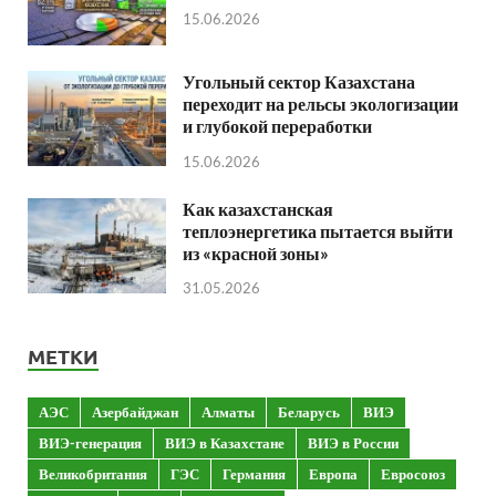
15.06.2026
Угольный сектор Казахстана
переходит на рельсы экологизации
и глубокой переработки
15.06.2026
Как казахстанская
теплоэнергетика пытается выйти
из «красной зоны»
31.05.2026
МЕТКИ
АЭС
Азербайджан
Алматы
Беларусь
ВИЭ
ВИЭ-генерация
ВИЭ в Казахстане
ВИЭ в России
Великобритания
ГЭС
Германия
Европа
Евросоюз