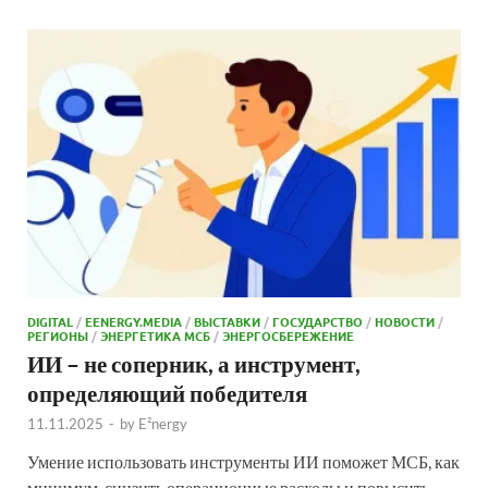
DIGITAL
/
EENERGY.MEDIA
/
ВЫСТАВКИ
/
ГОСУДАРСТВО
/
НОВОСТИ
/
РЕГИОНЫ
/
ЭНЕРГЕТИКА МСБ
/
ЭНЕРГОСБЕРЕЖЕНИЕ
ИИ – не соперник, а инструмент,
определяющий победителя
11.11.2025
-
by
E²nergy
Умение использовать инструменты ИИ поможет МСБ, как
минимум, снизить операционные расходы и повысить