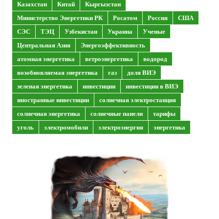
Казахстан
Китай
Кыргызстан
Министерство Энергетики РК
Росатом
Россия
США
СЭС
ТЭЦ
Узбекистан
Украина
Ученые
Центральная Азия
Энергоэффективность
атомная энергетика
ветроэнергетика
водород
возобновляемая энергетика
газ
доля ВИЭ
зеленая энергетика
инвестиции
инвестиции в ВИЭ
иностранные инвестиции
солнечная электростанция
солнечная энергетика
солнечные панели
тарифы
уголь
электромобили
электроэнергия
энергетика