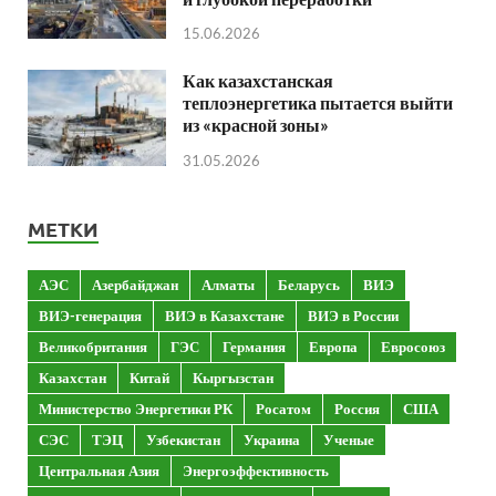
15.06.2026
Как казахстанская
теплоэнергетика пытается выйти
из «красной зоны»
31.05.2026
МЕТКИ
АЭС
Азербайджан
Алматы
Беларусь
ВИЭ
ВИЭ-генерация
ВИЭ в Казахстане
ВИЭ в России
Великобритания
ГЭС
Германия
Европа
Евросоюз
Казахстан
Китай
Кыргызстан
Министерство Энергетики РК
Росатом
Россия
США
СЭС
ТЭЦ
Узбекистан
Украина
Ученые
Центральная Азия
Энергоэффективность