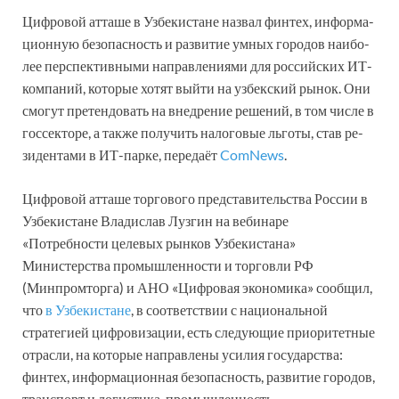
Циф­ро­вой ат­та­ше в Уз­бе­кис­та­не наз­вал фин­тех, ин­фор­ма­
цион­ную бе­зопас­ность и раз­ви­тие ум­ных го­родов наи­бо­
лее пер­спек­тив­ны­ми нап­рав­ле­ния­ми для рос­сий­ских ИТ-
ком­па­ний, ко­торые хо­тят вый­ти на уз­бек­ский ры­нок. Они
смо­гут пре­тен­до­вать на внед­ре­ние ре­шений, в том чис­ле в
гос­сек­то­ре, а так­же по­лучить на­лого­вые ль­го­ты, став ре­
зиден­та­ми в ИТ-пар­ке, передаёт
ComNews
.
Цифровой атташе торгового представительства России в
Узбекистане Владислав Лузгин на вебинаре
«Потребности целевых рынков Узбекистана»
Министерства промышленности и торговли РФ
(Минпромторга) и АНО «Цифровая экономика» сообщил,
что
в Узбекистане
, в соответствии с национальной
стратегией цифровизации, есть следующие приоритетные
отрасли, на которые направлены усилия государства:
финтех, информационная безопасность, развитие городов,
транспорт и логистика, промышленность,