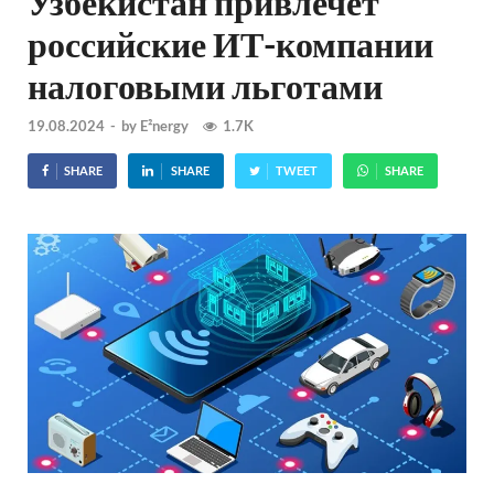
Узбекистан привлечет
российские ИТ-компании
налоговыми льготами
19.08.2024
-
by
E²nergy
1.7K
SHARE
SHARE
TWEET
SHARE