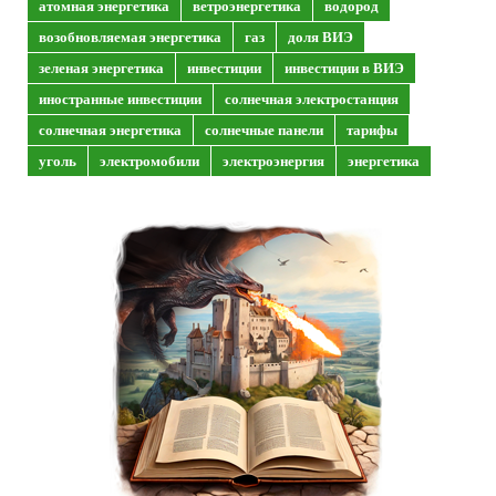
атомная энергетика
ветроэнергетика
водород
возобновляемая энергетика
газ
доля ВИЭ
зеленая энергетика
инвестиции
инвестиции в ВИЭ
иностранные инвестиции
солнечная электростанция
солнечная энергетика
солнечные панели
тарифы
уголь
электромобили
электроэнергия
энергетика