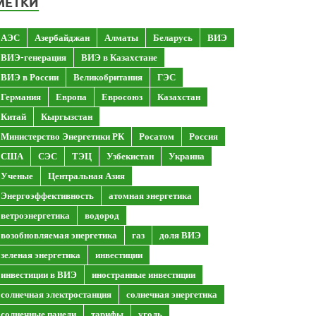
МЕТКИ
АЭС
Азербайджан
Алматы
Беларусь
ВИЭ
ВИЭ-генерация
ВИЭ в Казахстане
ВИЭ в России
Великобритания
ГЭС
Германия
Европа
Евросоюз
Казахстан
Китай
Кыргызстан
Министерство Энергетики РК
Росатом
Россия
США
СЭС
ТЭЦ
Узбекистан
Украина
Ученые
Центральная Азия
Энергоэффективность
атомная энергетика
ветроэнергетика
водород
возобновляемая энергетика
газ
доля ВИЭ
зеленая энергетика
инвестиции
инвестиции в ВИЭ
иностранные инвестиции
солнечная электростанция
солнечная энергетика
солнечные панели
тарифы
уголь