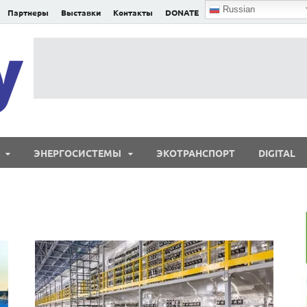
Russian
Партнеры
Выставки
Контакты
DONATE
E²nergy
E²nergy — энергетика Евразии и мира
ЭНЕРГОСИСТЕМЫ
ЭКОТРАНСПОРТ
DIGITAL