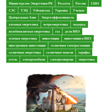
Министерство Энергетики РК
Росатом
Россия
США
СЭС
ТЭЦ
Узбекистан
Украина
Ученые
Центральная Азия
Энергоэффективность
атомная энергетика
ветроэнергетика
водород
возобновляемая энергетика
газ
доля ВИЭ
зеленая энергетика
инвестиции
инвестиции в ВИЭ
иностранные инвестиции
солнечная электростанция
солнечная энергетика
солнечные панели
тарифы
уголь
электромобили
электроэнергия
энергетика