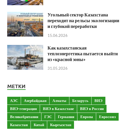
Угольный сектор Казахстана
переходит на рельсы экологизации
и глубокой переработки
15.06.2026
Как казахстанская
теплоэнергетика пытается выйти
из «красной зоны»
31.05.2026
МЕТКИ
АЭС
Азербайджан
Алматы
Беларусь
ВИЭ
ВИЭ-генерация
ВИЭ в Казахстане
ВИЭ в России
Великобритания
ГЭС
Германия
Европа
Евросоюз
Казахстан
Китай
Кыргызстан