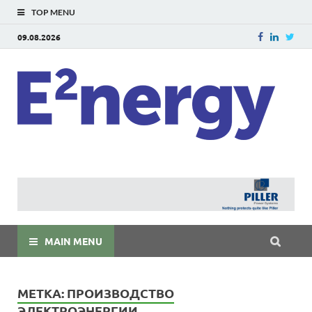
TOP MENU
09.08.2026
E
E²ner
энерг
Евраз
мира
MAIN MENU
МЕТКА:
ПРОИЗВОДСТВО
ЭЛЕКТРОЭНЕРГИИ