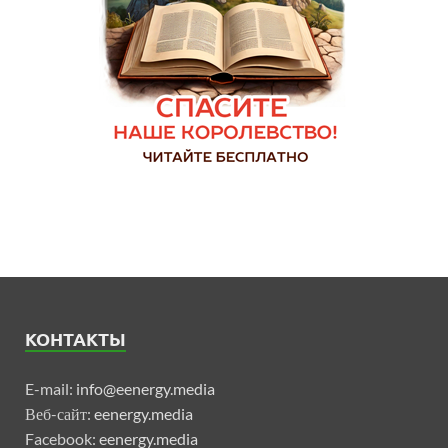
КОНТАКТЫ
E-mail:
info@eenergy.media
Веб-сайт:
eenergy.media
Facebook:
eenergy.media