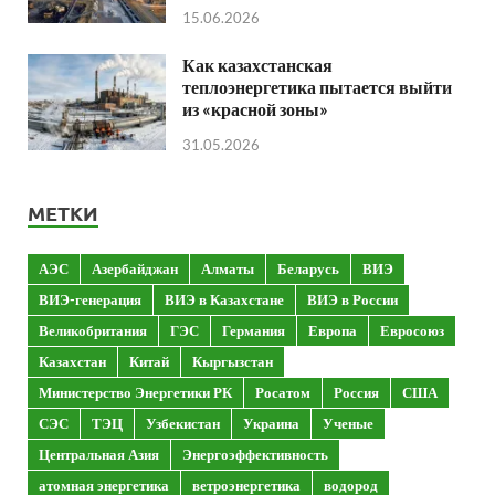
15.06.2026
Как казахстанская
теплоэнергетика пытается выйти
из «красной зоны»
31.05.2026
МЕТКИ
АЭС
Азербайджан
Алматы
Беларусь
ВИЭ
ВИЭ-генерация
ВИЭ в Казахстане
ВИЭ в России
Великобритания
ГЭС
Германия
Европа
Евросоюз
Казахстан
Китай
Кыргызстан
Министерство Энергетики РК
Росатом
Россия
США
СЭС
ТЭЦ
Узбекистан
Украина
Ученые
Центральная Азия
Энергоэффективность
атомная энергетика
ветроэнергетика
водород