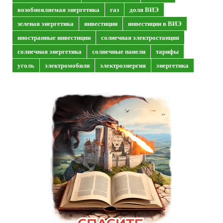
возобновляемая энергетика
газ
доля ВИЭ
зеленая энергетика
инвестиции
инвестиции в ВИЭ
иностранные инвестиции
солнечная электростанция
солнечная энергетика
солнечные панели
тарифы
уголь
электромобили
электроэнергия
энергетика