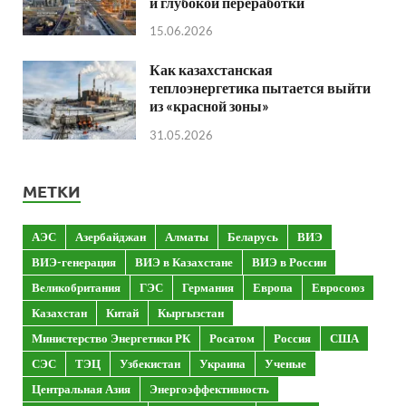
и глубокой переработки
15.06.2026
Как казахстанская
теплоэнергетика пытается выйти
из «красной зоны»
31.05.2026
МЕТКИ
АЭС
Азербайджан
Алматы
Беларусь
ВИЭ
ВИЭ-генерация
ВИЭ в Казахстане
ВИЭ в России
Великобритания
ГЭС
Германия
Европа
Евросоюз
Казахстан
Китай
Кыргызстан
Министерство Энергетики РК
Росатом
Россия
США
СЭС
ТЭЦ
Узбекистан
Украина
Ученые
Центральная Азия
Энергоэффективность