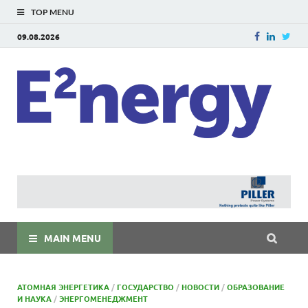
TOP MENU
09.08.2026
E
E²ner
энерг
Евраз
мира
MAIN MENU
АТОМНАЯ ЭНЕРГЕТИКА
/
ГОСУДАРСТВО
/
НОВОСТИ
/
ОБРАЗОВАНИЕ
И НАУКА
/
ЭНЕРГОМЕНЕДЖМЕНТ