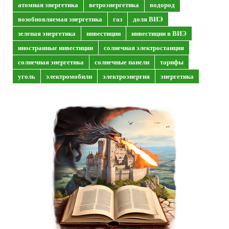
атомная энергетика
ветроэнергетика
водород
возобновляемая энергетика
газ
доля ВИЭ
зеленая энергетика
инвестиции
инвестиции в ВИЭ
иностранные инвестиции
солнечная электростанция
солнечная энергетика
солнечные панели
тарифы
уголь
электромобили
электроэнергия
энергетика