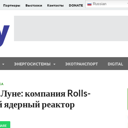
Russian
Партнеры
Выставки
Контакты
DONATE
E²nergy
E²nergy — энергетика Евразии и мира
ЭНЕРГОСИСТЕМЫ
ЭКОТРАНСПОРТ
DIGITAL
КА
Луне: компания Rolls-
й ядерный реактор
HARE