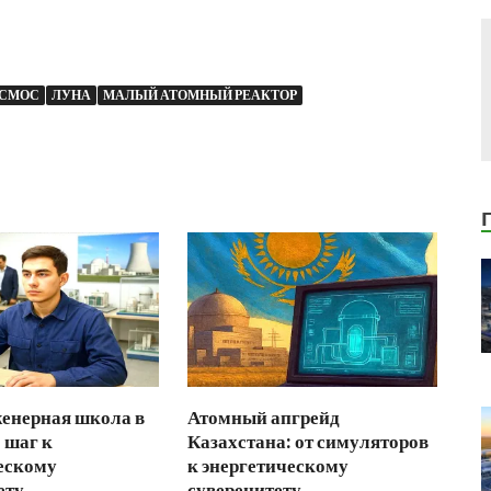
СМОС
ЛУНА
МАЛЫЙ АТОМНЫЙ РЕАКТОР
енерная школа в
Атомный апгрейд
 шаг к
Казахстана: от симуляторов
ескому
к энергетическому
ету
суверенитету