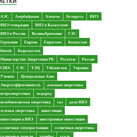
МЕТКИ
АЭС
Азербайджан
Алматы
Беларусь
ВИЭ
ВИЭ-генерация
ВИЭ в Казахстане
ВИЭ в России
Великобритания
ГЭС
Германия
Европа
Евросоюз
Казахстан
Китай
Кыргызстан
Министерство Энергетики РК
Росатом
Россия
США
СЭС
ТЭЦ
Узбекистан
Украина
Ученые
Центральная Азия
Энергоэффективность
атомная энергетика
ветроэнергетика
водород
возобновляемая энергетика
газ
доля ВИЭ
зеленая энергетика
инвестиции
инвестиции в ВИЭ
иностранные инвестиции
солнечная электростанция
солнечная энергетика
солнечные панели
тарифы
уголь