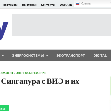
Russian
Партнеры
Выставки
Контакты
DONATE
E²nergy
E²nergy — энергетика Евразии и мира
ЭНЕРГОСИСТЕМЫ
ЭКОТРАНСПОРТ
DIGITAL
ЕДЖМЕНТ
/
ЭНЕРГОСБЕРЕЖЕНИЕ
Сингапура с ВИЭ и их
HARE