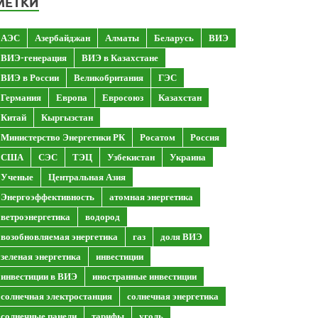
МЕТКИ
АЭС
Азербайджан
Алматы
Беларусь
ВИЭ
ВИЭ-генерация
ВИЭ в Казахстане
ВИЭ в России
Великобритания
ГЭС
Германия
Европа
Евросоюз
Казахстан
Китай
Кыргызстан
Министерство Энергетики РК
Росатом
Россия
США
СЭС
ТЭЦ
Узбекистан
Украина
Ученые
Центральная Азия
Энергоэффективность
атомная энергетика
ветроэнергетика
водород
возобновляемая энергетика
газ
доля ВИЭ
зеленая энергетика
инвестиции
инвестиции в ВИЭ
иностранные инвестиции
солнечная электростанция
солнечная энергетика
солнечные панели
тарифы
уголь