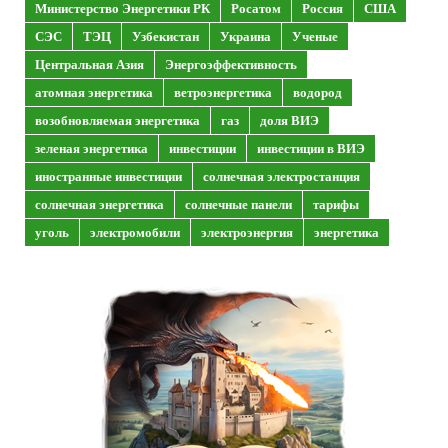
Министерство Энергетики РК
Росатом
Россия
США
СЭС
ТЭЦ
Узбекистан
Украина
Ученые
Центральная Азия
Энергоэффективность
атомная энергетика
ветроэнергетика
водород
возобновляемая энергетика
газ
доля ВИЭ
зеленая энергетика
инвестиции
инвестиции в ВИЭ
иностранные инвестиции
солнечная электростанция
солнечная энергетика
солнечные панели
тарифы
уголь
электромобили
электроэнергия
энергетика