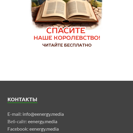
КОНТАКТЫ
E-mail:
info@eenergy.media
Веб-сайт:
eenergy.media
Facebook:
eenergy.media