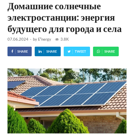
Домашние солнечные
электростанции: энергия
будущего для города и села
07.06.2024
-
by
E²nergy
3.8K
SHARE
SHARE
TWEET
SHARE