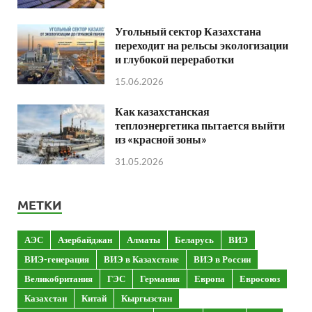
Угольный сектор Казахстана
переходит на рельсы экологизации
и глубокой переработки
15.06.2026
Как казахстанская
теплоэнергетика пытается выйти
из «красной зоны»
31.05.2026
МЕТКИ
АЭС
Азербайджан
Алматы
Беларусь
ВИЭ
ВИЭ-генерация
ВИЭ в Казахстане
ВИЭ в России
Великобритания
ГЭС
Германия
Европа
Евросоюз
Казахстан
Китай
Кыргызстан