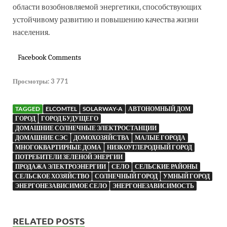
области возобновляемой энергетики, способствующих
устойчивому развитию и повышению качества жизни
населения.
Facebook Comments
Просмотры:
3 771
TAGGED
ELCOMTEL
SOLARWAY-A
АВТОНОМНЫЙ ДОМ
ГОРОД
ГОРОД БУДУЩЕГО
ДОМАШНИЕ СОЛНЕЧНЫЕ ЭЛЕКТРОСТАНЦИИ
ДОМАШНИЕ СЭС
ДОМОХОЗЯЙСТВА
МАЛЫЕ ГОРОДА
МНОГОКВАРТИРНЫЕ ДОМА
НИЗКОУГЛЕРОДНЫЙ ГОРОД
ПОТРЕБИТЕЛИ ЗЕЛЕНОЙ ЭНЕРГИИ
ПРОДАЖА ЭЛЕКТРОЭНЕРГИИ
СЕЛО
СЕЛЬСКИЕ РАЙОНЫ
СЕЛЬСКОЕ ХОЗЯЙСТВО
СОЛНЕЧНЫЙ ГОРОД
УМНЫЙ ГОРОД
ЭНЕРГОНЕЗАВИСИМОЕ СЕЛО
ЭНЕРГОНЕЗАВИСИМОСТЬ
RELATED POSTS