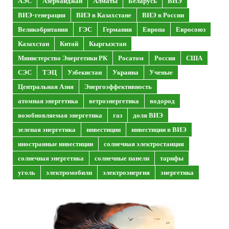
АЭС
Азербайджан
Алматы
Беларусь
ВИЭ
ВИЭ-генерация
ВИЭ в Казахстане
ВИЭ в России
Великобритания
ГЭС
Германия
Европа
Евросоюз
Казахстан
Китай
Кыргызстан
Министерство Энергетики РК
Росатом
Россия
США
СЭС
ТЭЦ
Узбекистан
Украина
Ученые
Центральная Азия
Энергоэффективность
атомная энергетика
ветроэнергетика
водород
возобновляемая энергетика
газ
доля ВИЭ
зеленая энергетика
инвестиции
инвестиции в ВИЭ
иностранные инвестиции
солнечная электростанция
солнечная энергетика
солнечные панели
тарифы
уголь
электромобили
электроэнергия
энергетика